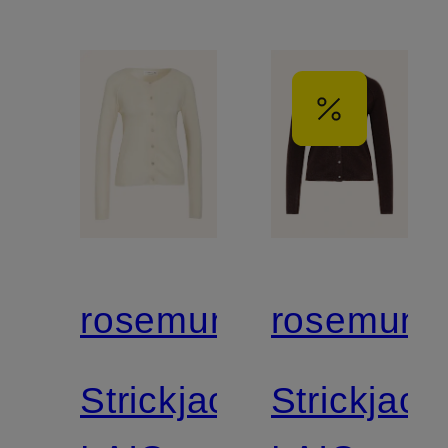
rosemunde
rosemund
Strickjacke
Strickjack