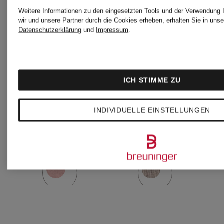
rosemunde
rosemund
Weitere Informationen zu den eingesetzten Tools und der Verwendung 
wir und unsere Partner durch die Cookies erheben, erhalten Sie in unse
Datenschutzerklärung
und
Impressum
.
Strickjacke
Strickjack
RMWSOFIA
RMWSOF
ICH STIMME ZU
INDIVIDUELLE EINSTELLUNGEN
CHF 149
CHF 14