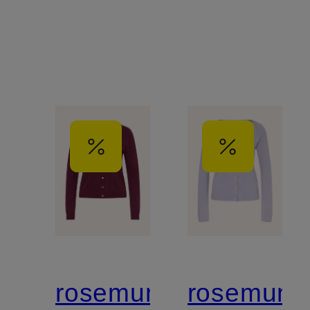
rosemunde
rosemund