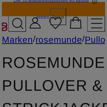
CHF 15-Willkommensgutschein mit Beyond
sichern
Details
ZUM HAUPTINHALT ÜBE
/
/
Marken
rosemunde
Pullo
ROSEMUNDE
PULLOVER &