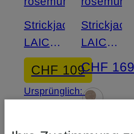
rosemunde
rosemund
Strickjacke
Strickjack
LAICA
LAICA
mit
mit
CHF 16
CHF 109
Cashmere
Cashmer
Ursprünglich:
CHF 169