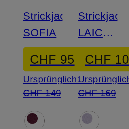
Strickjacke
Strickjack
SOFIA
LAICA
mit
CHF 95
CHF 1
Cashmer
Ursprünglich:
Ursprünglic
CHF 149
CHF 169