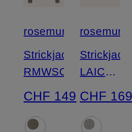
rosemunde
rosemund
Strickjacke
Strickjack
RMWSOFIA
LAICA
mit
CHF 149
CHF 16
Cashmer