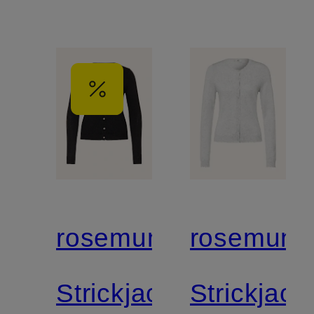
rosemunde
rosemund
Strickjacke
Strickjack