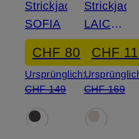
Strickjacke
Strickjack
SOFIA
LAICA
mit
CHF 80
CHF 11
Cashmer
Ursprünglich:
Ursprünglic
CHF 149
CHF 169