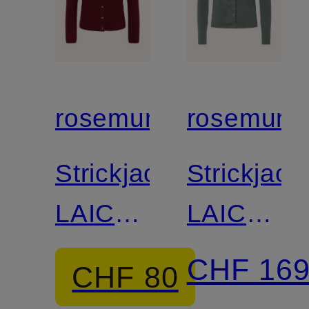
rosemunde
rosemund
Strickjacke
Strickjack
LAICA
LAICA
mit
mit
CHF 16
CHF 80
Cashmere
Cashmer