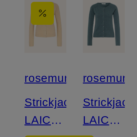
rosemunde
rosemund
Strickjacke
Strickjack
LAICA
LAICA