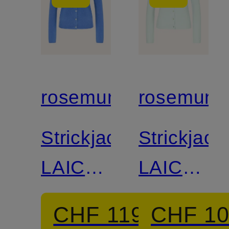
rosemunde
rosemund
Strickjacke
Strickjack
LAICA
LAICA
mit
mit
CHF 119
CHF 1
Cashmere
Cashmer