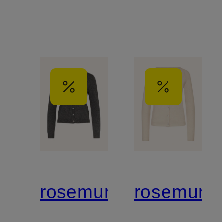
rosemunde
rosemund