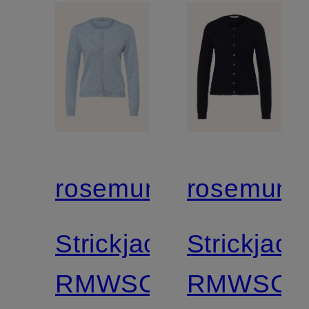
rosemunde
rosemund
Strickjacke
Strickjack
RMWSOFIA
RMWSOF