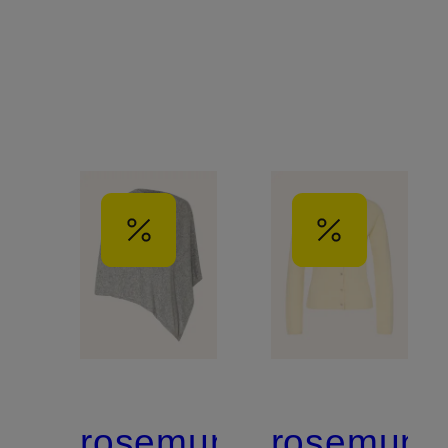
rosemunde
rosemund