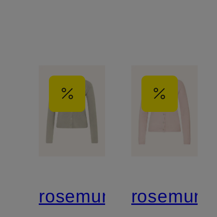
rosemunde
rosemund