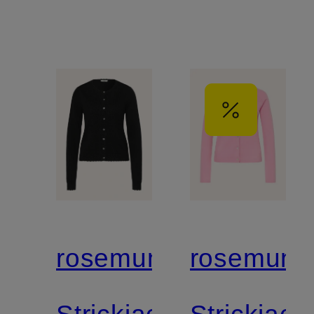
rosemunde
rosemund
Strickjacke
Strickjack