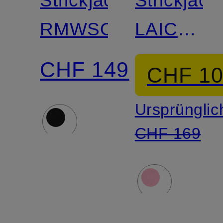
RMWSOFIA
LAICA
mit
CHF 149
CHF 1
Cashmer
Ursprünglic
CHF 169