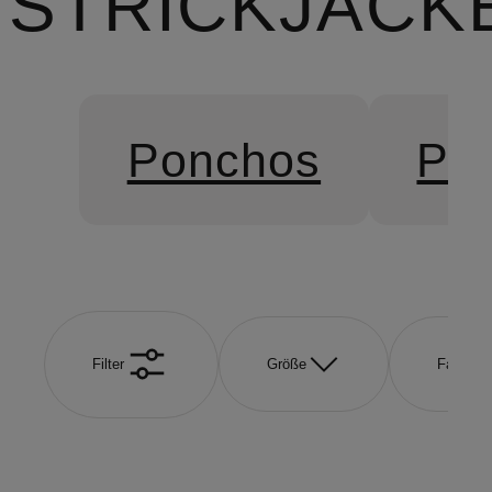
STRICKJACK
Ponchos
Pul
Filter
Größe
Farbe