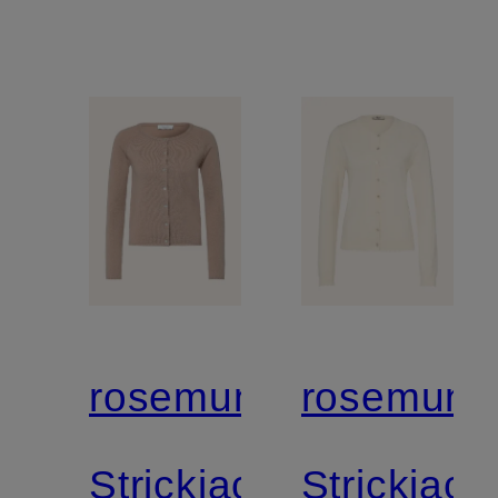
rosemunde
rosemund
Strickjacke
Strickjack