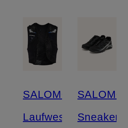
SALOMON
SALOMO
Laufweste
Sneaker