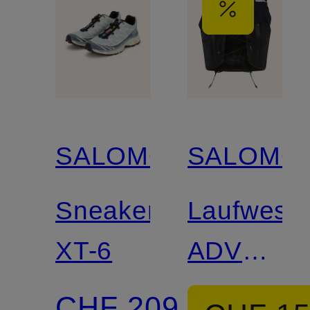
SALOMON
SALOMO
Sneaker
Laufwest
XT-6
ADV
SKIN
CHF 209