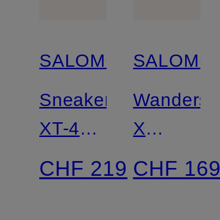
SALOMON
SALOMO
Sneaker
Wandersc
XT-4
X
OG
ULTRA
CHF 219
CHF 16
360
GTX