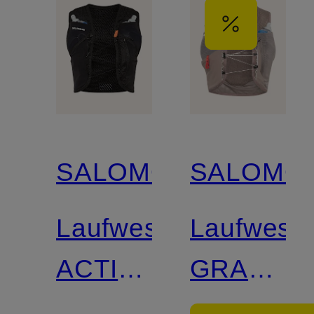
SALOMON
SALOMO
Laufweste
Laufwest
ACTIVE
GRAVEL
SKIN 8
SKIN 4