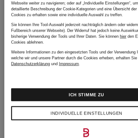
Webseite weiter zu navigieren; oder auf „Individuelle Einstellungen“, u
AERO
BLISS
detaillierte Beschreibung der Cookie-Kategorien und eine Übersicht der
Cookies zu erhalten sowie eine individuelle Auswahl zu treffen.
CHF 35
CHF 9
Sie können Ihre Tool-Auswahl jederzeit nachträglich ändern oder widerr
Fußbereich unserer Webseite). Der Widerruf hat jedoch keine Auswirku
bisherige Verwendung der Tools und Ihrer Daten.
Sie können
hier
den E
Ursprünglich:
Ursprünglic
Cookies ablehnen.
Weitere Informationen zu den eingesetzten Tools und der Verwendung I
CHF 70
CHF 109
welche wir und unsere Partner durch die Cookies erheben, erhalten Sie 
Datenschutzerklärung
und
Impressum
.
ICH STIMME ZU
INDIVIDUELLE EINSTELLUNGEN