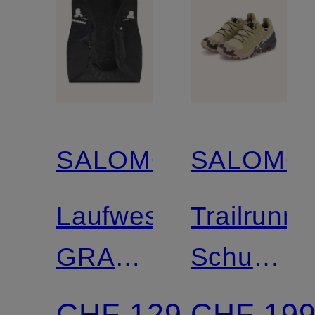
SALOMON
SALOMO
Laufweste
Trailrunni
GRAVEL
Schuhe
SKIN 4
SPEEDC
CHF 129
CHF 19