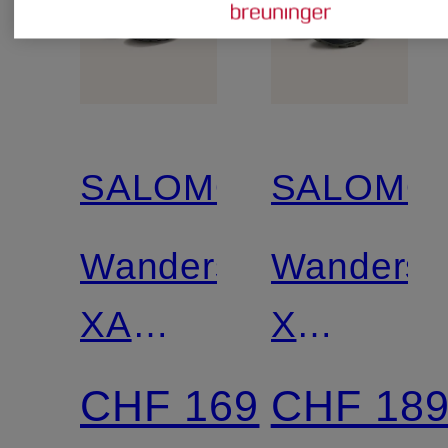
SALOMON
SALOMO
Wanderschuhe
Wandersc
XA
X
PRO
ULTRA
CHF 169
CHF 18
3D V9
360