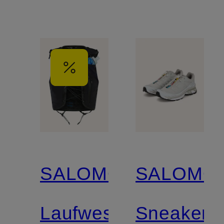
SALOMON
SALOMO
Laufweste
Sneaker