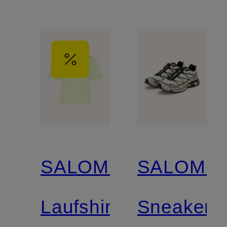
SALOMON
SALOMO
Laufshirt
Sneaker