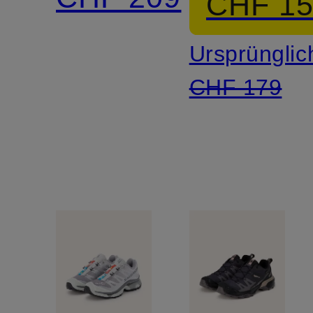
CHF 1
12
Ursprünglic
CHF 179