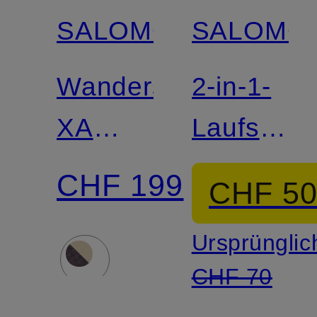
SALOMON
SALOMO
Wanderschuhe
2-in-1-
XA
Laufshort
PRO
SHAKEO
CHF 199
CHF 5
3D V9
CORE
Ursprünglic
GTX
CHF 70