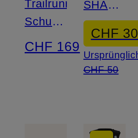
Trailrunning-
SHAKEO
Schuhe
CORE
CHF 3
GENESIS
CHF 169
Ursprünglic
2
CHF 50