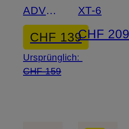
ADV
XT-6
SKIN 5
CHF 20
CHF 139
Ursprünglich:
CHF 159