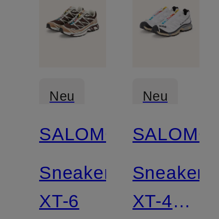
Neu
Neu
SALOMON
SALOMO
Sneaker
Sneaker
XT-6
XT-4