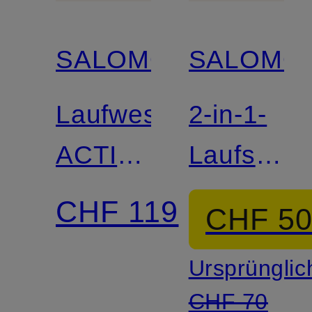
SALOMON
SALOMO
Laufweste
2-in-1-
ACTIVE
Laufshort
SKIN 4
SHAKEO
CHF 119
CHF 5
WOMEN
CORE
Ursprünglic
CHF 70