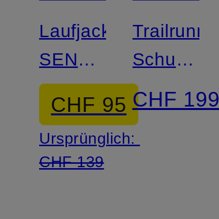
Laufjacke
Trailrunni
SENSE
Schuhe
AERO
XA
CHF 19
CHF 95
PRO
Ursprünglich:
3D V9
CHF 139
GTX