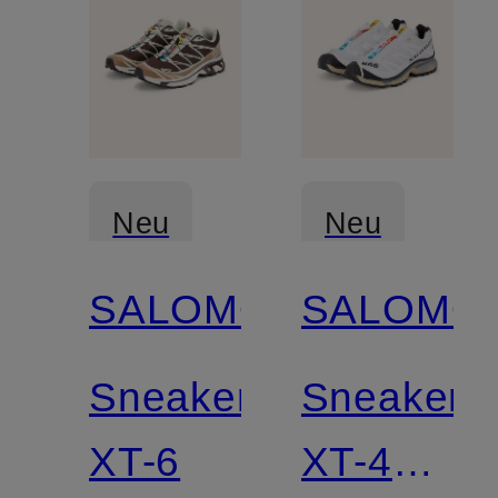
Neu
Neu
SALOMON
SALOMO
Sneaker
Sneaker
XT-6
XT-4