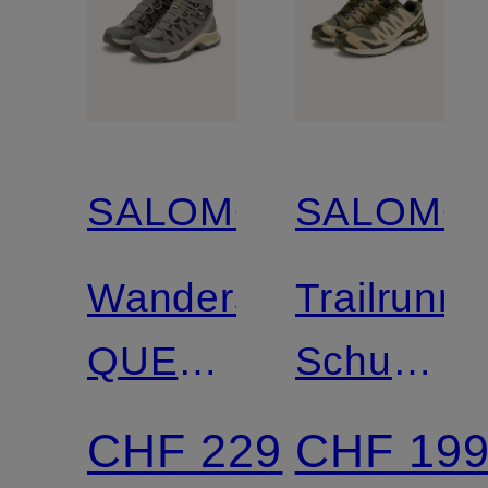
SALOMON
SALOMO
Wanderschuhe
Trailrunni
QUEST
Schuhe
ECHO
XA
CHF 229
CHF 19
GTX
PRO