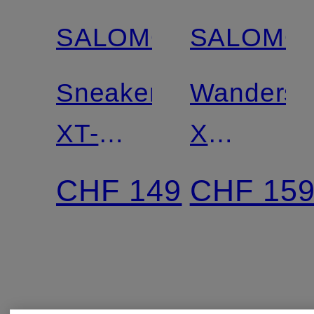
SALOMON
SALOMO
Sneaker
Wandersc
XT-
X
WHISPER
ULTRA
CHF 149
CHF 15
5 GTX