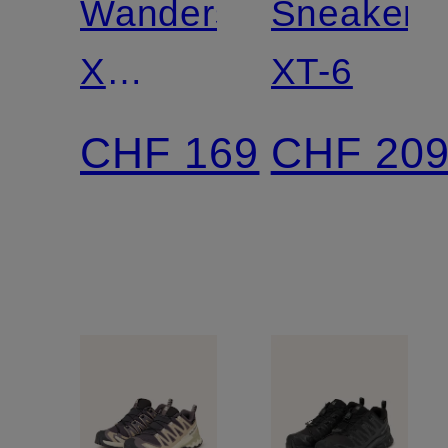
Wanderschuhe
Sneaker
X
XT-6
ULTRA
CHF 169
CHF 20
360
GTX