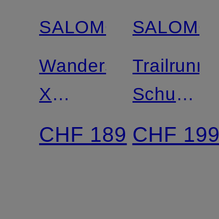
SALOMON
SALOMO
Wanderschuhe
Trailrunni
X
Schuhe
ULTRA
XA
CHF 189
CHF 19
360
PRO
MID
3D V9
GTX
GTX