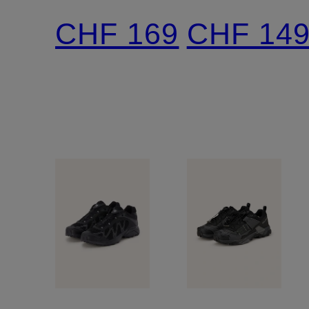
ULTRA
SPEEDC
CHF 169
CHF 14
360
PEAK
GTX
GTX