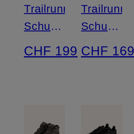
Trailrunning-
Trailrunni
Schuhe
Schuhe
XA
ULTRA
CHF 199
CHF 16
PRO
GLIDE
3D V9
4
GTX
LIFELONG