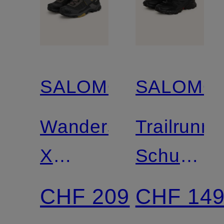
SALOMON
SALOMO
Wanderschuhe
Trailrunni
X
Schuhe
ULTRA
SUPERC
CHF 209
CHF 14
5 MID
4 GTX