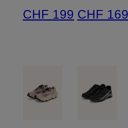
PRO
ULTRA
CHF 199
CHF 16
3D V9
GLIDE
GTX
4