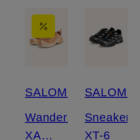
SALOMON
SALOMO
Wanderschuhe
Sneaker
XA
XT-6