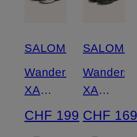
SALOMON
SALOMO
Wanderschuhe
Wandersc
XA
XA
PRO
PRO
CHF 199
CHF 16
3D V9
3D V9