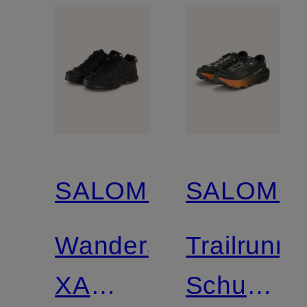
SALOMON
SALOMO
Wanderschuhe
Trailrunni
XA
Schuhe