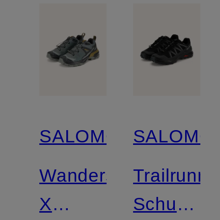
SALOMON
SALOMO
Wanderschuhe
Trailrunni
X
Schuhe