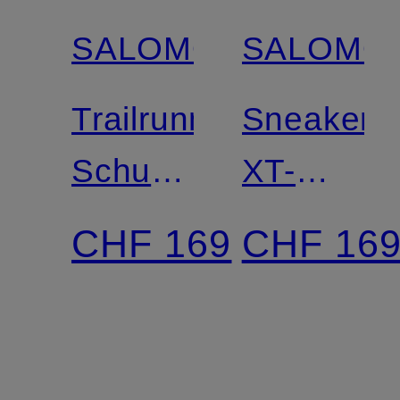
SALOMON
SALOMO
Trailrunning-
Sneaker
Schuhe
XT-
ULTRA
PATHWA
CHF 169
CHF 16
GLIDE
GTX
4