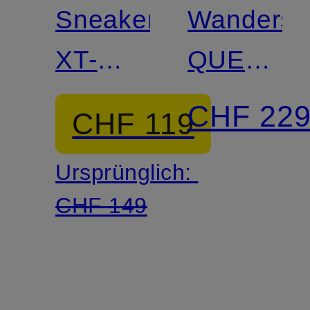
Sneaker
Wandersc
XT-
QUEST
WHISPER
ECHO
CHF 22
CHF 119
GTX
Ursprünglich:
CHF 149