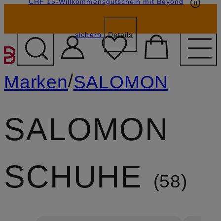
CHF 15-Willkommensgutschein mit Beyond
sichern
Details
ZUM HAUPTINHALT ÜBE
/
Marken
SALOMON
SALOMON
SCHUHE
58