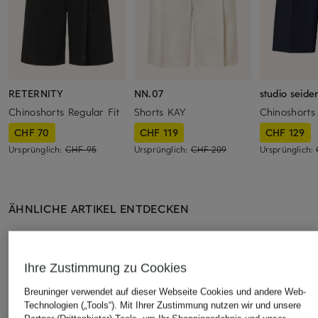
RETERNITY
NN.07
studio seide
Chinoshorts Regular Fit
Shorts KAY
Chinoshorts 
CHF 70
CHF 119
CHF 129
Ursprünglich:
CHF 95
Ursprünglich:
CHF 209
Ursprünglich:
ÄHNLICHE ARTIKEL ENTDECKEN
Ihre Zustimmung zu Cookies
Breuninger verwendet auf dieser Webseite Cookies und andere Web-
Technologien („Tools“). Mit Ihrer Zustimmung nutzen wir und unsere