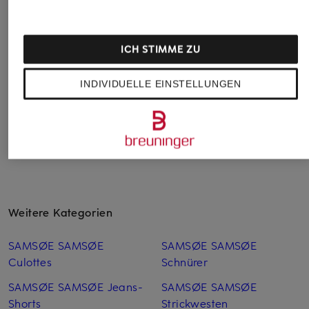
BRAX
BOSS
eleventy
Leinenshorts
Tennisshorts RETRO
Strickshorts
PLEAT
ICH STIMME ZU
CHF 90
CHF 239
CHF 65
Ursprünglich:
CHF 119
Ursprünglich:
CHF 439
INDIVIDUELLE EINSTELLUNGEN
Ursprünglich:
CHF 169
Weitere Kategorien
SAMSØE SAMSØE
SAMSØE SAMSØE
Culottes
Schnürer
SAMSØE SAMSØE Jeans-
SAMSØE SAMSØE
Shorts
Strickwesten