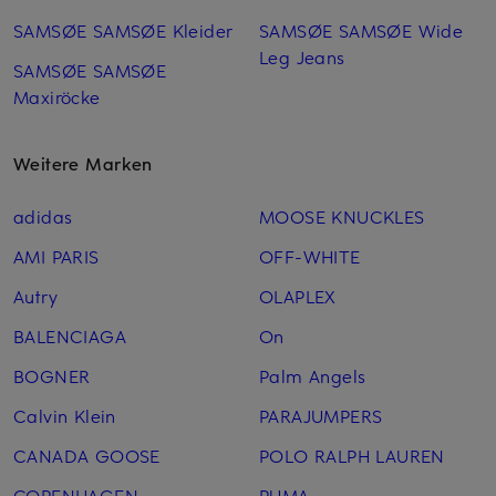
SAMSØE SAMSØE Kleider
SAMSØE SAMSØE Wide
Leg Jeans
SAMSØE SAMSØE
Maxiröcke
Weitere Marken
adidas
MOOSE KNUCKLES
AMI PARIS
OFF-WHITE
Autry
OLAPLEX
BALENCIAGA
On
BOGNER
Palm Angels
Calvin Klein
PARAJUMPERS
CANADA GOOSE
POLO RALPH LAUREN
COPENHAGEN
PUMA