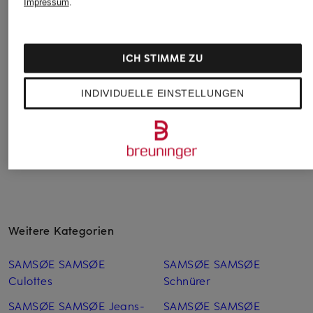
Impressum
.
YERSE
Marc O'Polo
someday
Hemdbluse MAGGIE
Hemdbluse
Hemdbluse ZTINA i
Lederoptik
CHF 159
CHF 70
ICH STIMME ZU
CHF 149
Ursprünglich:
CHF 119
INDIVIDUELLE EINSTELLUNGEN
Weitere Kategorien
SAMSØE SAMSØE
SAMSØE SAMSØE
Culottes
Schnürer
SAMSØE SAMSØE Jeans-
SAMSØE SAMSØE