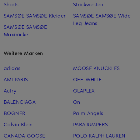
Shorts
Strickwesten
SAMSØE SAMSØE Kleider
SAMSØE SAMSØE Wide
Leg Jeans
SAMSØE SAMSØE
Maxiröcke
Weitere Marken
adidas
MOOSE KNUCKLES
AMI PARIS
OFF-WHITE
Autry
OLAPLEX
BALENCIAGA
On
BOGNER
Palm Angels
Calvin Klein
PARAJUMPERS
CANADA GOOSE
POLO RALPH LAUREN