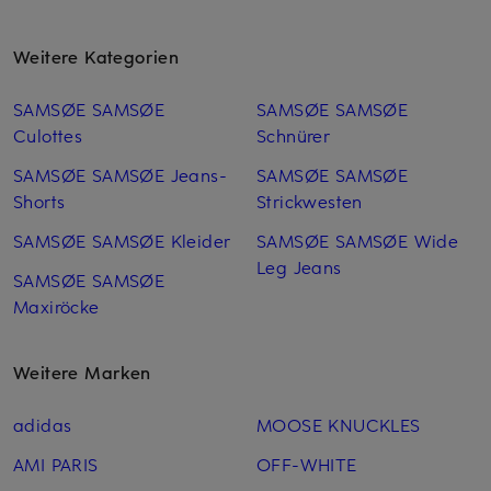
Weitere Kategorien
SAMSØE SAMSØE
SAMSØE SAMSØE
Culottes
Schnürer
SAMSØE SAMSØE Jeans-
SAMSØE SAMSØE
Shorts
Strickwesten
SAMSØE SAMSØE Kleider
SAMSØE SAMSØE Wide
Leg Jeans
SAMSØE SAMSØE
Maxiröcke
Weitere Marken
adidas
MOOSE KNUCKLES
AMI PARIS
OFF-WHITE