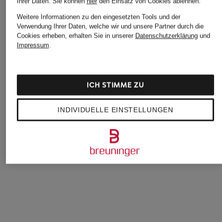
Ihrer Daten.
Sie können
hier
den Einsatz von Cookies ablehnen.
Weitere Informationen zu den eingesetzten Tools und der
Verwendung Ihrer Daten, welche wir und unsere Partner durch die
Cookies erheben, erhalten Sie in unserer
Datenschutzerklärung
und
Impressum
.
BOSS
BOSS
PEGADOR
T-Shirt
T-Shirt
T-Shirt SIGNAR
ICH STIMME ZU
CHF 69
CHF 75
CHF 35
Ursprünglich:
CHF 40
INDIVIDUELLE EINSTELLUNGEN