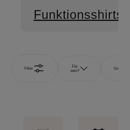
Funktionsshirts
Für
Filter
Größe
wen?