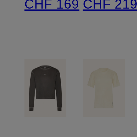
CHF 169
CHF 21
aus
Spitze