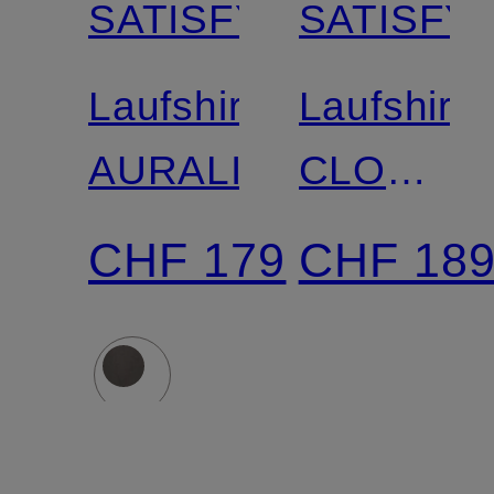
SATISFY
SATISFY
Laufshirt
Laufshirt
AURALITE
CLOUDM
aus
CHF 179
CHF 18
Merinowol