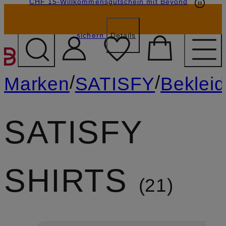
CHF 15-Willkommensgutschein mit Beyond
sichern
Details
ZUM HAUPTINHALT ÜBE
/
/
Marken
SATISFY
Beklei
SATISFY
SHIRTS
21