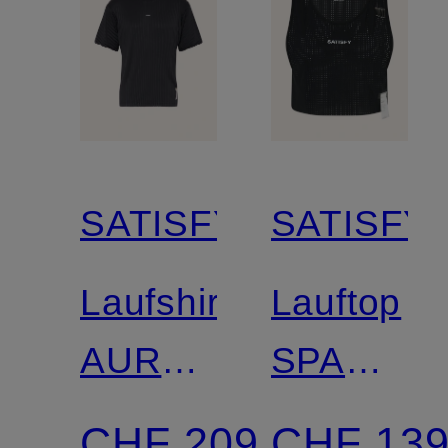
SATISFY
SATISFY
Laufshirt
Lauftop
AURALITE™
SPACE-
PLEATED
O
CHF 209
CHF 13