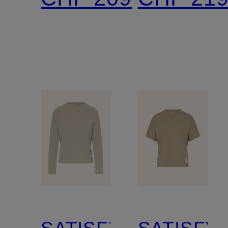
Spitze
SATISFY
SATISFY