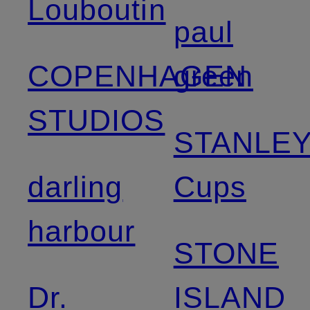
Louboutin
paul
COPENHAGEN
green
STUDIOS
STANLE
darling
Cups
harbour
STONE
Dr.
ISLAND