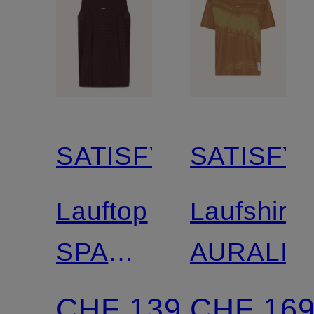
SATISFY
SATISFY
Lauftop
Laufshirt
SPACE-
AURALIT
O™
CHF 139
CHF 16