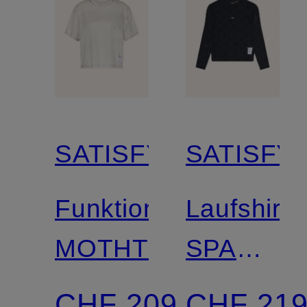
SATISFY
SATISFY
Funktionsshirt
Laufshirt
MOTHTECH™
SPACEL
aus
CHF 209
CHF 21