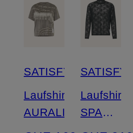
SATISFY
SATISFY
Laufshirt
Laufshirt
AURALITE™
SPACE-
LACE™