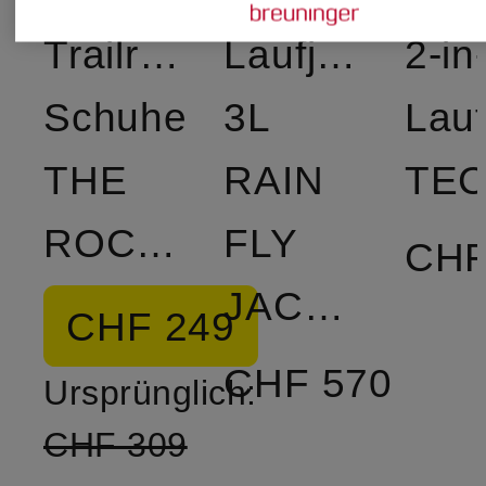
Trailrunning-
Laufjacke
2-in
Schuhe
3L
Lauf
THE
RAIN
ROCKER
FLY
CHF
JACKET
CHF 249
CHF 570
Ursprünglich:
CHF 309