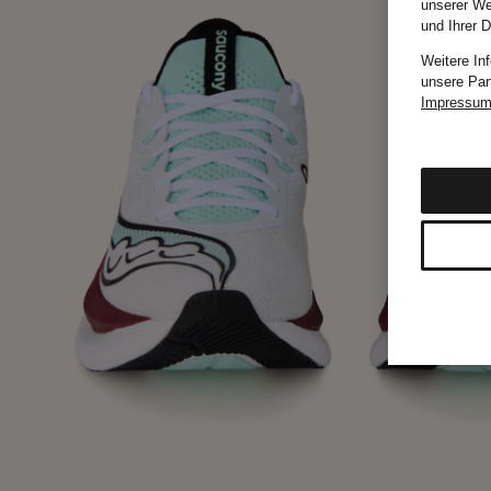
unserer We
und Ihrer 
Weitere In
unsere Par
Impressu