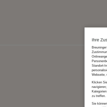
Ihre Zu
Breuninger
Zustimmung
Onlineange
Personenbe
Standort-I
personalis
Webseite, 
Klicken Si
navigieren;
Kategorien
zu treffen.
Sie können