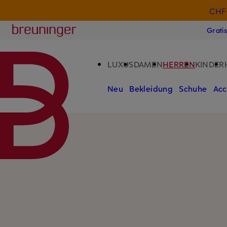
CHF 
ZUM HAUPTINHALT ÜBERSPRINGEN
ZUM SUCHFELD ÜBERSPRINGE
Breuninger
Grati
LUXUS
DAMEN
HERREN
KINDER
Neu
Bekleidung
Schuhe
Acc