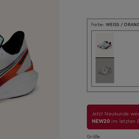
Farbe:
WEISS / ORANG
Jetzt Neukunde wer
NEW20
im letzten B
Größe