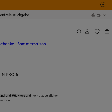
tenfreie Rückgabe
CH
schenke
Sommersaison
IN PRO 5
, keine zusätzlichen
sand und Rückversand
skosten
)