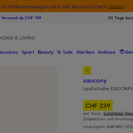
15-Willkommensgutschein mit Beyond sichern
Details
N
s Versand ab CHF 149
30 Tage kos
HOME & LIVING
essoires
Sport
Beauty
% Sale
Marken
Anlässe
Ge
saucony
Laufschuhe ENDORPH
CHF 239
inkl. MwSt.,
kostenloser Ver
Zollgebühren und Verzollung
Ursprünglich:
CHF 319
(-25%