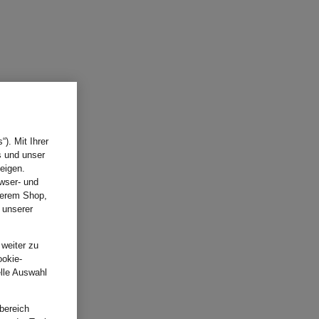
). Mit Ihrer
s und unser
eigen.
wser- und
nserem Shop,
 unserer
.
 weiter zu
ookie-
elle Auswahl
bereich