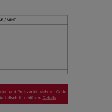
E / MINT
den und Preisvorteil sichern. Code
estellschritt einlösen.
Details