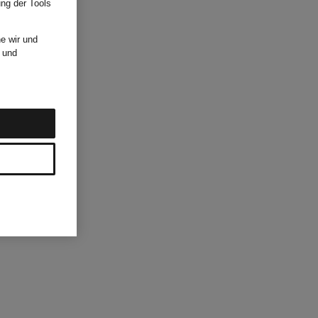
ung der Tools
e wir und
und