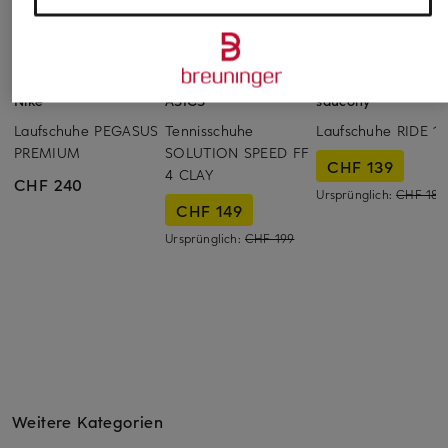
Nike
ASICS
saucony
Laufschuhe PEGASUS
Tennisschuhe
Laufschuhe RIDE 19
PREMIUM
SOLUTION SPEED FF
CHF 139
4 CLAY
CHF 240
Ursprünglich:
CHF 189
CHF 149
Ursprünglich:
CHF 199
Weitere Kategorien