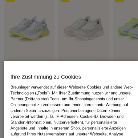
saucony
saucony
saucony
Ihre Zustimmung zu Cookies
Laufschuhe ENDORPHIN
Laufschuhe ENDORPHIN
Laufschuhe 
SPEED 5
AZURA
CHF 139
Breuninger verwendet auf dieser Webseite Cookies und andere Web-
CHF 179
CHF 159
Ursprünglich:
Technologien („Tools“). Mit Ihrer Zustimmung nutzen wir und unsere
Partner (Drittanbieter) Tools, um Ihr Shoppingerlebnis und unser
Ursprünglich:
CHF 239
Ursprünglich:
CHF 189
Onlineangebot zu verbessern und Ihnen interessante Werbung auf
anderen Seiten anzuzeigen. Personenbezogene Daten können
verarbeitet werden (z. B. IP-Adressen, Cookie-ID, Browser- und
ÄHNLICHE ARTIKEL ENTDECKEN
Standort-Informationen, Nutzerverhalten), für personalisierte
Angebote und Inhalte in unserem Shop, personalisierte Anzeigen
aufgrund Ihres Nutzerverhaltens auf unserer Webseite, Analyse