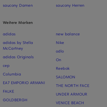
saucony Damen
saucony Herren
Weitere Marken
adidas
new balance
adidas by Stella
Nike
McCartney
odlo
adidas Originals
On
cep
Reebok
Columbia
SALOMON
EA7 EMPORIO ARMANI
THE NORTH FACE
FALKE
UNDER ARMOUR
GOLDBERGH
VENICE BEACH