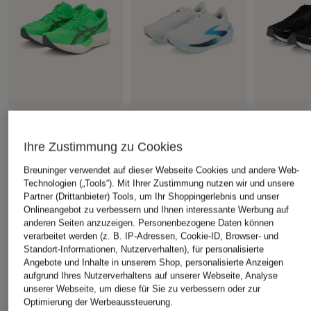
ASICS
BROOKS
saucony
Laufschuhe MAGIC
Laufschuhe GLYCERIN
Laufschuhe
Ihre Zustimmung zu Cookies
SPEED 5
MAX 2
CHF 129
Breuninger verwendet auf dieser Webseite Cookies und andere Web-
CHF 139
CHF 219
Ursprünglich:
Technologien („Tools“). Mit Ihrer Zustimmung nutzen wir und unsere
Ursprünglich:
CHF 229
Ursprünglich:
CHF 249
Partner (Drittanbieter) Tools, um Ihr Shoppingerlebnis und unser
Onlineangebot zu verbessern und Ihnen interessante Werbung auf
anderen Seiten anzuzeigen. Personenbezogene Daten können
ÄHNLICHE ARTIKEL ENTDECKEN
verarbeitet werden (z. B. IP-Adressen, Cookie-ID, Browser- und
Standort-Informationen, Nutzerverhalten), für personalisierte
Angebote und Inhalte in unserem Shop, personalisierte Anzeigen
aufgrund Ihres Nutzerverhaltens auf unserer Webseite, Analyse
unserer Webseite, um diese für Sie zu verbessern oder zur
Optimierung der Werbeaussteuerung.