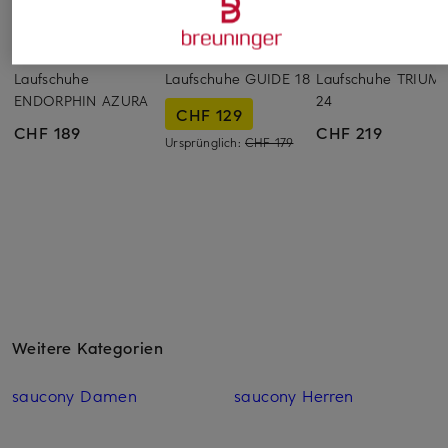
saucony
saucony
saucony
Laufschuhe
Laufschuhe GUIDE 18
Laufschuhe TRIUM
ENDORPHIN AZURA
24
CHF 129
CHF 189
CHF 219
Ursprünglich:
CHF 179
Weitere Kategorien
saucony Damen
saucony Herren