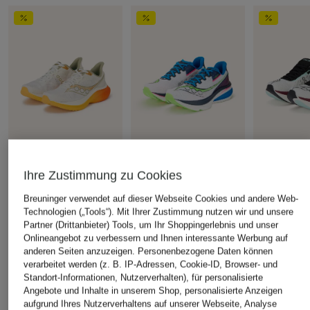
Ihre Zustimmung zu Cookies
saucony
saucony
saucony
Laufschuhe ENDORPHIN
Laufschuhe ENDORPHIN
Laufschuhe
Breuninger verwendet auf dieser Webseite Cookies und andere Web-
SPEED 5
AZURA
ELITE 2
Technologien („Tools“). Mit Ihrer Zustimmung nutzen wir und unsere
Partner (Drittanbieter) Tools, um Ihr Shoppingerlebnis und unser
CHF 179
CHF 159
CHF 249
Onlineangebot zu verbessern und Ihnen interessante Werbung auf
Ursprünglich:
CHF 239
Ursprünglich:
CHF 189
Ursprünglich:
anderen Seiten anzuzeigen. Personenbezogene Daten können
verarbeitet werden (z. B. IP-Adressen, Cookie-ID, Browser- und
Standort-Informationen, Nutzerverhalten), für personalisierte
ÄHNLICHE ARTIKEL ENTDECKEN
Angebote und Inhalte in unserem Shop, personalisierte Anzeigen
aufgrund Ihres Nutzerverhaltens auf unserer Webseite, Analyse