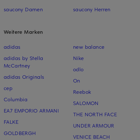
saucony Damen
saucony Herren
Weitere Marken
adidas
new balance
adidas by Stella
Nike
McCartney
odlo
adidas Originals
On
cep
Reebok
Columbia
SALOMON
EA7 EMPORIO ARMANI
THE NORTH FACE
FALKE
UNDER ARMOUR
GOLDBERGH
VENICE BEACH