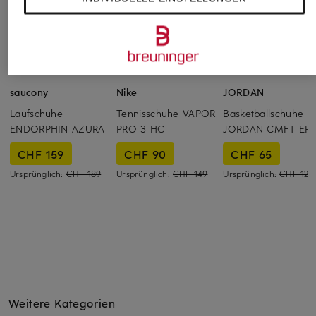
saucony
Nike
JORDAN
Laufschuhe
Tennisschuhe VAPOR
Basketballschuhe
ENDORPHIN AZURA
PRO 3 HC
JORDAN CMFT ER
CHF 159
CHF 90
CHF 65
Ursprünglich:
CHF 189
Ursprünglich:
CHF 149
Ursprünglich:
CHF 129
Weitere Kategorien