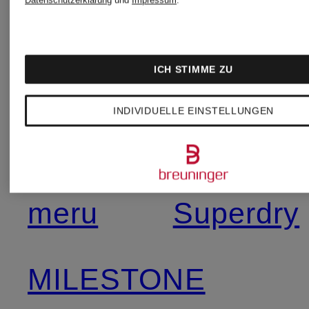
LONDON
Smith
ICH STIMME ZU
HOBBS
& Soul
INDIVIDUELLE EINSTELLUNGEN
Lidea
someday
meru
Superdry
MILESTONE