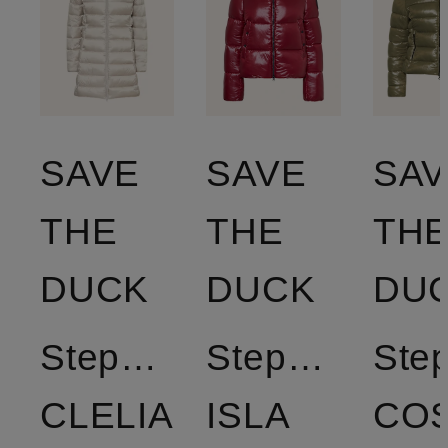
SAVE
SAVE
SAV
THE
THE
TH
DUCK
DUCK
DU
Steppmantel
Steppjacke
Ste
CLELIA
ISLA
CO