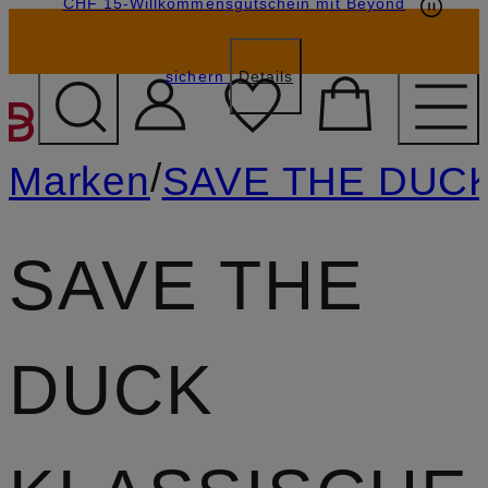
CHF 15-Willkommensgutschein mit Beyond
sichern
Details
ZUM HAUPTINHALT ÜBE
/
Marken
SAVE THE DUC
SAVE THE
DUCK