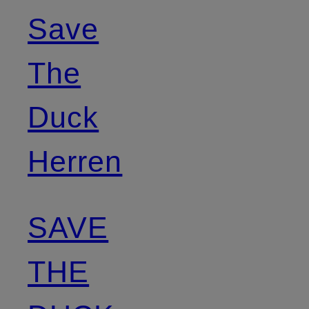
Save
The
Duck
Herren
SAVE
THE