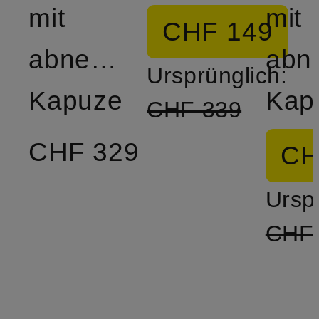
mit
mit
CHF 149
abnehmbarer
abn
Ursprünglich:
Kapuze
Kap
CHF 339
CHF 329
CH
Ursp
CHF