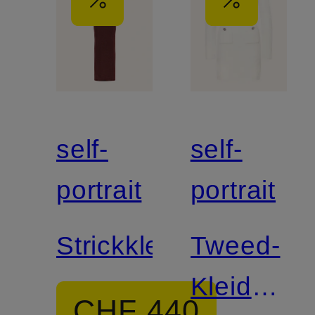
self-
self-
portrait
portrait
Strickkleid
Tweed-
Kleid
CHF 440