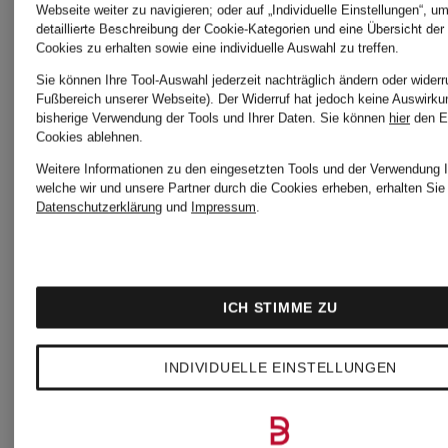
Webseite weiter zu navigieren; oder auf „Individuelle Einstellungen“, u
detaillierte Beschreibung der Cookie-Kategorien und eine Übersicht der
Cookies zu erhalten sowie eine individuelle Auswahl zu treffen.
self-
self-
Sie können Ihre Tool-Auswahl jederzeit nachträglich ändern oder widerr
Fußbereich unserer Webseite). Der Widerruf hat jedoch keine Auswirku
bisherige Verwendung der Tools und Ihrer Daten.
Sie können
hier
den E
portrait
portrait
Cookies ablehnen.
Weitere Informationen zu den eingesetzten Tools und der Verwendung I
welche wir und unsere Partner durch die Cookies erheben, erhalten Sie 
Bouclé-
Bouclé-
Datenschutzerklärung
und
Impressum
.
Kleid
Kleid
ICH STIMME ZU
mit
mit
CHF 540
CHF 64
INDIVIDUELLE EINSTELLUNGEN
Glitzergarn
Glitzergar
und
und