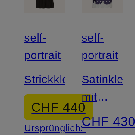
self-
self-
portrait
portrait
Strickkleid
Satinkleid
mit
CHF 440
Spitze
CHF 43
Ursprünglich: