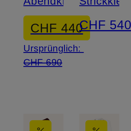
Abendkleid
Strickklei
CHF 54
CHF 440
Ursprünglich:
CHF 690