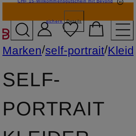
CHF 15-Willkommensgutschein mit Beyond
sichern
Details
ZUM HAUPTINHALT ÜBE
/
/
Marken
self-portrait
Kleid
SELF-
PORTRAIT