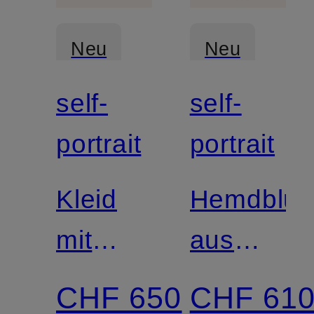
Neu
Neu
self-
self-
portrait
portrait
Kleid
Hemdblus
mit
aus
Glitzergarn
Spitze
CHF 650
CHF 61