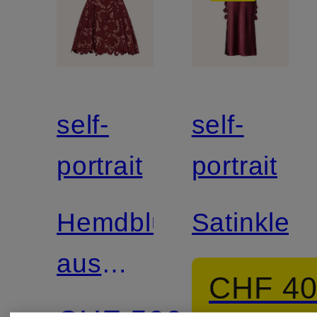
self-
self-
portrait
portrait
Hemdblusenkleid
Satinkleid
aus
CHF 4
Lochspitze