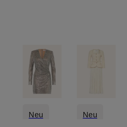
im
mit
Materialmix
Schmucks
Neu
Neu