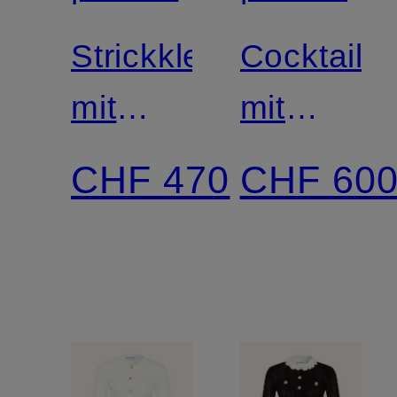
Strickkleid
Cocktailkl
mit
mit
Rüschen
Schmucks
CHF 470
CHF 60
und
Schmuckp