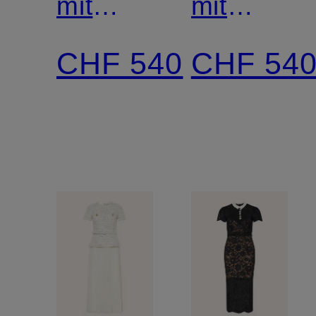
mit
mit
Schmuckperlen
Spitze
CHF 540
CHF 54
und
und
Rüschen
Schmuckp