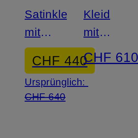
Satinkleid
Kleid
mit
mit
Volants
Lochspitz
CHF 61
CHF 440
und
Ursprünglich:
Rüschen
CHF 640