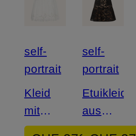
self-
self-
portrait
portrait
Kleid
Etuikleid
mit
aus
Lochspitze
Spitze