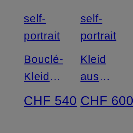
self-
self-
portrait
portrait
Bouclé-
Kleid
Kleid
aus
mit
Lochspitz
CHF 540
CHF 60
Schmucksteinen
und