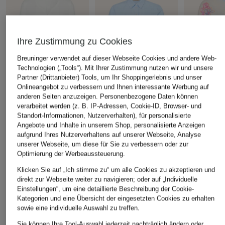
Ihre Zustimmung zu Cookies
Breuninger verwendet auf dieser Webseite Cookies und andere Web-
Technologien („Tools“). Mit Ihrer Zustimmung nutzen wir und unsere
Partner (Drittanbieter) Tools, um Ihr Shoppingerlebnis und unser
Onlineangebot zu verbessern und Ihnen interessante Werbung auf
anderen Seiten anzuzeigen. Personenbezogene Daten können
verarbeitet werden (z. B. IP-Adressen, Cookie-ID, Browser- und
Smith & Soul
Smith & Soul
Smith & Sou
Standort-Informationen, Nutzerverhalten), für personalisierte
Blusenshirt im
Hemdbluse
Sweatshirt m
Angebote und Inhalte in unserem Shop, personalisierte Anzeigen
Materialmix
CHF 80
CHF 100
aufgrund Ihres Nutzerverhaltens auf unserer Webseite, Analyse
CHF 80
unserer Webseite, um diese für Sie zu verbessern oder zur
Ursprünglich:
CHF 100
Ursprünglich:
Optimierung der Werbeaussteuerung.
Klicken Sie auf „Ich stimme zu“ um alle Cookies zu akzeptieren und
direkt zur Webseite weiter zu navigieren; oder auf „Individuelle
ÄHNLICHE ARTIKEL ENTDECKEN
Einstellungen“, um eine detaillierte Beschreibung der Cookie-
Kategorien und eine Übersicht der eingesetzten Cookies zu erhalten
sowie eine individuelle Auswahl zu treffen.
Sie können Ihre Tool-Auswahl jederzeit nachträglich ändern oder