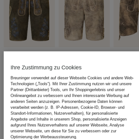
HIRSCHER
Spieth & Wensky
BECKERT
Trachten-Lederhose
Trachten-Lederhose
Trachten-Le
Ihre Zustimmung zu Cookies
LENGGRIES
ENGEN
GALLEN
CHF 239
CHF 329
CHF 339
Breuninger verwendet auf dieser Webseite Cookies und andere Web-
Technologien („Tools“). Mit Ihrer Zustimmung nutzen wir und unsere
Ursprünglich:
CHF 469
Ursprünglich:
CHF 469
Ursprünglich:
Partner (Drittanbieter) Tools, um Ihr Shoppingerlebnis und unser
Onlineangebot zu verbessern und Ihnen interessante Werbung auf
anderen Seiten anzuzeigen. Personenbezogene Daten können
ÄHNLICHE ARTIKEL ENTDECKEN
verarbeitet werden (z. B. IP-Adressen, Cookie-ID, Browser- und
Standort-Informationen, Nutzerverhalten), für personalisierte
Angebote und Inhalte in unserem Shop, personalisierte Anzeigen
aufgrund Ihres Nutzerverhaltens auf unserer Webseite, Analyse
unserer Webseite, um diese für Sie zu verbessern oder zur
Optimierung der Werbeaussteuerung.