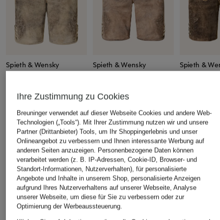
Spieth & Wensky
Spieth & Wensky
Spieth & We
Trachten-Lederhose
Trachten-Lederhose
Trachten-Le
ENGEN
ERNO
FEISTRITZ
Ihre Zustimmung zu Cookies
CHF 349
CHF 329
CHF 219
Breuninger verwendet auf dieser Webseite Cookies und andere Web-
Ursprünglich:
CHF 469
Ursprünglich:
CHF 289
Technologien („Tools“). Mit Ihrer Zustimmung nutzen wir und unsere
Partner (Drittanbieter) Tools, um Ihr Shoppingerlebnis und unser
Onlineangebot zu verbessern und Ihnen interessante Werbung auf
ÄHNLICHE ARTIKEL ENTDECKEN
anderen Seiten anzuzeigen. Personenbezogene Daten können
verarbeitet werden (z. B. IP-Adressen, Cookie-ID, Browser- und
Standort-Informationen, Nutzerverhalten), für personalisierte
Angebote und Inhalte in unserem Shop, personalisierte Anzeigen
aufgrund Ihres Nutzerverhaltens auf unserer Webseite, Analyse
unserer Webseite, um diese für Sie zu verbessern oder zur
Optimierung der Werbeaussteuerung.