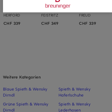
Spieth & Wensky
Spieth & Wensky
Spieth & Wensky
Trachten-Lederhose
Trachten-Lederhose
Trachten-Lederhos
HERFORD
FEISTRITZ
FREUD
CHF 339
CHF 349
CHF 339
Weitere Kategorien
Blaue Spieth & Wensky
Spieth & Wensky
Dirndl
Haferlschuhe
Grüne Spieth & Wensky
Spieth & Wensky
Dirndl
Lederhosen