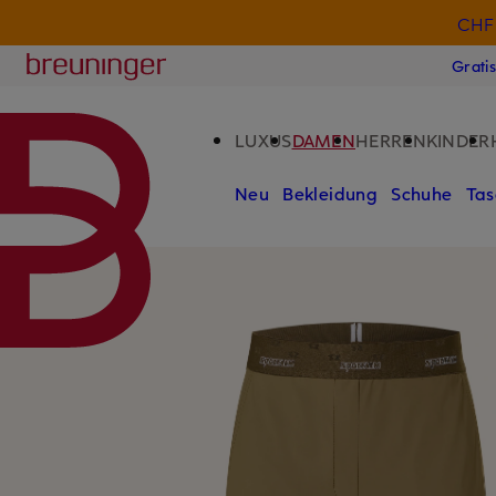
CHF 
ZUM HAUPTINHALT ÜBERSPRINGEN
ZUM SUCHFELD ÜBERSPRINGE
Breuninger
Grati
LUXUS
DAMEN
HERREN
KINDER
Neu
Bekleidung
Schuhe
Tas