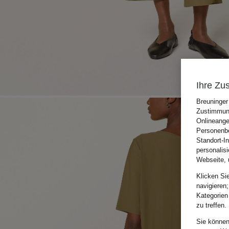
Ihre Zu
Breuninger
Zustimmung
Onlineange
Personenbe
Standort-I
personalis
Webseite, 
Klicken Si
navigieren;
Kategorien
zu treffen.
Sie können