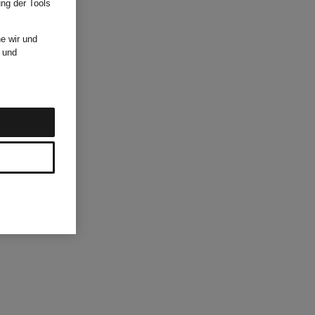
ung der Tools
e wir und
und