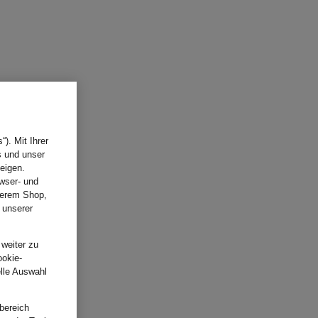
). Mit Ihrer
s und unser
eigen.
wser- und
nserem Shop,
 unserer
.
 weiter zu
ookie-
elle Auswahl
bereich