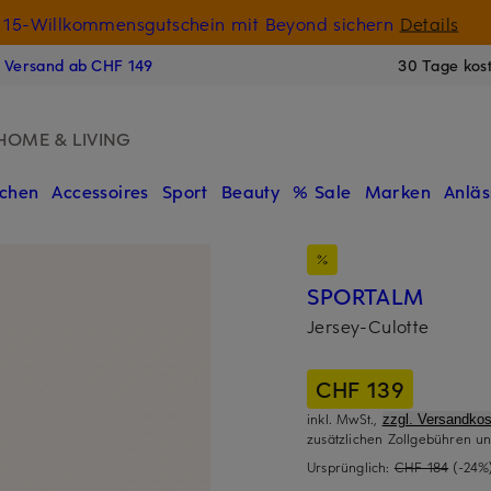
15-Willkommensgutschein mit Beyond sichern
Details
N
s Versand ab CHF 149
30 Tage kos
HOME & LIVING
chen
Accessoires
Sport
Beauty
% Sale
Marken
Anläs
SPORTALM
Jersey-Culotte
CHF 139
inkl. MwSt.,
zzgl. Versandkos
zusätzlichen Zollgebühren un
Ursprünglich:
CHF 184
(-24%