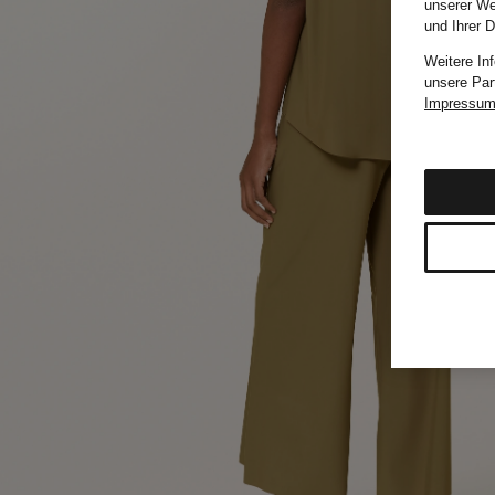
unserer We
und Ihrer 
Weitere In
unsere Par
Impressu