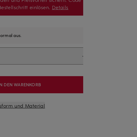
estellschritt einlösen.
Details
ormal aus
.
IN DEN WARENKORB
sform und Material