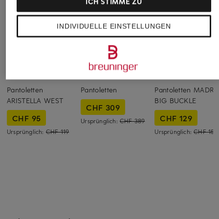
ICH STIMME ZU
INDIVIDUELLE EINSTELLUNGEN
Clarks
UNÜTZER
BIRKENSTOCK
Pantoletten
Pantoletten
Pantoletten MADRI
ARISTELLA WEST
BIG BUCKLE
CHF 309
CHF 95
CHF 129
Ursprünglich:
CHF 389
Ursprünglich:
CHF 119
Ursprünglich:
CHF 159