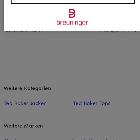
Handtasche CRYSTIZ
Beuteltasche AURELIE
Handtasche CRYST
mit Schmucksteinen
SMALL
MEDIUM
CHF 299
CHF 95
CHF 95
Ursprünglich:
CHF 209
Ursprünglich:
CHF 209
Weitere Kategorien
Ted Baker Jacken
Ted Baker Tops
Weitere Marken