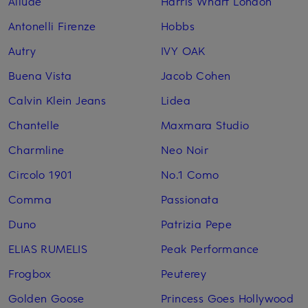
Allude
Harris Wharf London
Antonelli Firenze
Hobbs
Autry
IVY OAK
Buena Vista
Jacob Cohen
Calvin Klein Jeans
Lidea
Chantelle
Maxmara Studio
Charmline
Neo Noir
Circolo 1901
No.1 Como
Comma
Passionata
Duno
Patrizia Pepe
ELIAS RUMELIS
Peak Performance
Frogbox
Peuterey
Golden Goose
Princess Goes Hollywood