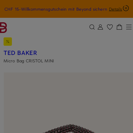
CHF 15-Willkommensgutschein mit Beyond sichern
Details
ZUM HAUPTINHALT ÜBERSPRINGEN
ZUM SUCHFELD ÜBERSPRINGE
TED BAKER
Micro Bag CRISTOL MINI