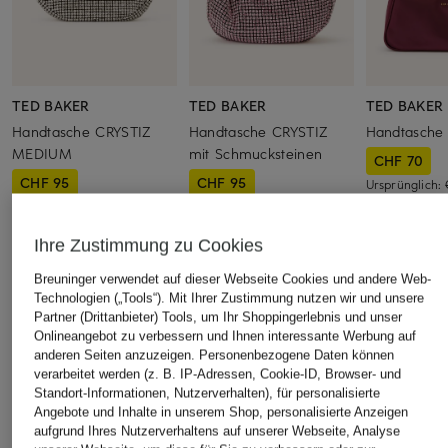
TED BAKER
TED BAKER
TED BAKER
Handtasche CRYSTIZ
Handtasche CRYSTIZ
Handtasche
MEDIUM
mit Schmucksteinen
CHF 70
CHF 95
CHF 95
Ursprünglich:
Ursprünglich:
CHF 209
Ursprünglich:
CHF 209
Ihre Zustimmung zu Cookies
ÄHNLICHE ARTIKEL ENTDECKEN
Breuninger verwendet auf dieser Webseite Cookies und andere Web-
Technologien („Tools“). Mit Ihrer Zustimmung nutzen wir und unsere
Partner (Drittanbieter) Tools, um Ihr Shoppingerlebnis und unser
Onlineangebot zu verbessern und Ihnen interessante Werbung auf
anderen Seiten anzuzeigen. Personenbezogene Daten können
verarbeitet werden (z. B. IP-Adressen, Cookie-ID, Browser- und
Standort-Informationen, Nutzerverhalten), für personalisierte
Angebote und Inhalte in unserem Shop, personalisierte Anzeigen
aufgrund Ihres Nutzerverhaltens auf unserer Webseite, Analyse