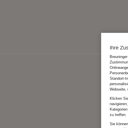
Ihre Zu
Breuninger
Zustimmung
Onlineange
Personenbe
Standort-I
personalis
Webseite, 
Klicken Si
navigieren;
Kategorien
zu treffen.
Sie können