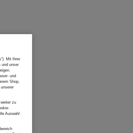
). Mit Ihrer
s und unser
eigen.
wser- und
nserem Shop,
 unserer
.
 weiter zu
ookie-
elle Auswahl
bereich