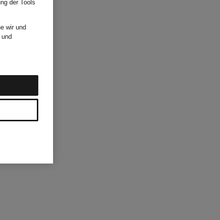
ung der Tools
e wir und
und