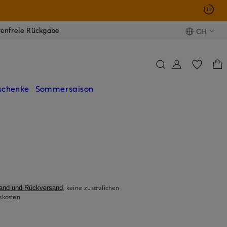
tenfreie Rückgabe
CH
schenke
Sommersaison
, keine zusätzlichen
sand und Rückversand
skosten