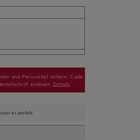
den und Preisvorteil sichern. Code
estellschritt einlösen.
Details
 passt es perfekt