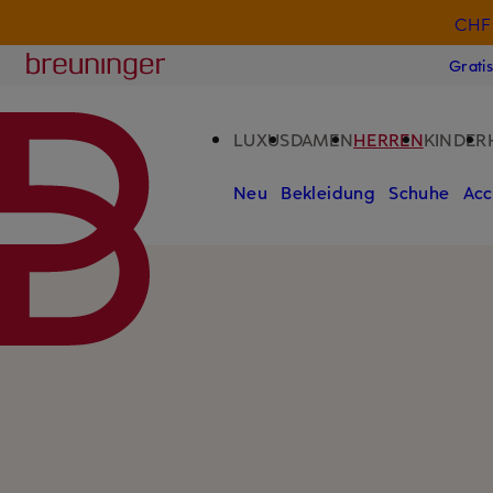
CHF 
ZUM HAUPTINHALT ÜBERSPRINGEN
ZUM SUCHFELD ÜBERSPRINGE
Breuninger
Grati
LUXUS
DAMEN
HERREN
KINDER
Neu
Bekleidung
Schuhe
Acc