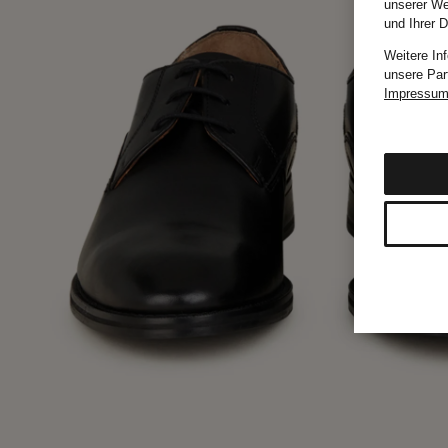
unserer We
und Ihrer 
Weitere In
unsere Par
Impressu