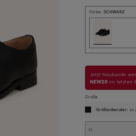
Farbe:
SCHWARZ
Jetzt Neukunde wer
NEW20
im letzten B
Größe
Größenberater
: so
41