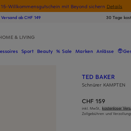
15-Willkommensgutschein mit Beyond sichern
Details
N
s Versand ab CHF 149
30 Tage kos
HOME & LIVING
essoires
Sport
Beauty
% Sale
Marken
Anlässe
Ge
TED BAKER
Schnürer KAMPTEN
CHF 159
inkl. MwSt.,
kostenloser Ver
Zollgebühren und Verzollung