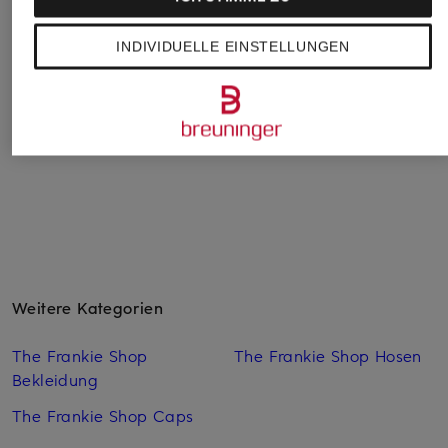
BOGNER
On
ARKET
T-Shirt ALEXI
T-Shirt FOCUS-T
T-Shirt
INDIVIDUELLE EINSTELLUNGEN
CHF 59
CHF 95
CHF 60
Ursprünglich:
CHF 110
Ursprünglich:
CHF 75
Weitere Kategorien
The Frankie Shop
The Frankie Shop Hosen
Bekleidung
The Frankie Shop Caps