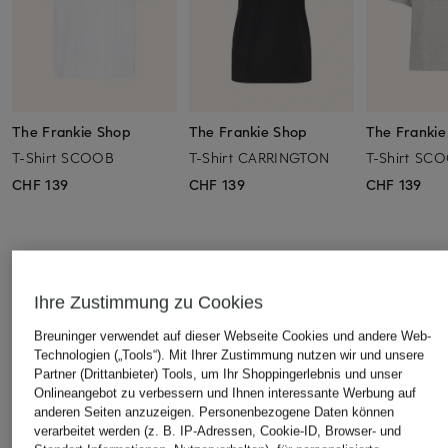
The Frankie Shop
The Frankie Shop
The Frankie
T-Shirt SCOOB
T-Shirt CARRINGTON
T-Shirt SC
CHF 139
CHF 139
CHF 139
ÄHNLICHE ARTIKEL ENTDECKEN
Ihre Zustimmung zu Cookies
Breuninger verwendet auf dieser Webseite Cookies und andere Web-
Technologien („Tools“). Mit Ihrer Zustimmung nutzen wir und unsere
Partner (Drittanbieter) Tools, um Ihr Shoppingerlebnis und unser
Onlineangebot zu verbessern und Ihnen interessante Werbung auf
anderen Seiten anzuzeigen. Personenbezogene Daten können
verarbeitet werden (z. B. IP-Adressen, Cookie-ID, Browser- und