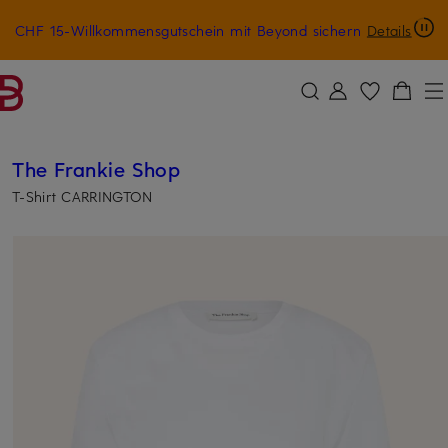
CHF 15-Willkommensgutschein mit Beyond sichern
Details
ZUM HAUPTINHALT ÜBERSPRINGEN
ZUM SUCHFELD ÜBERSPRINGE
The Frankie Shop
T-Shirt CARRINGTON