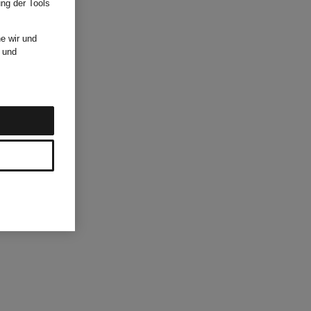
ung der Tools
e wir und
und