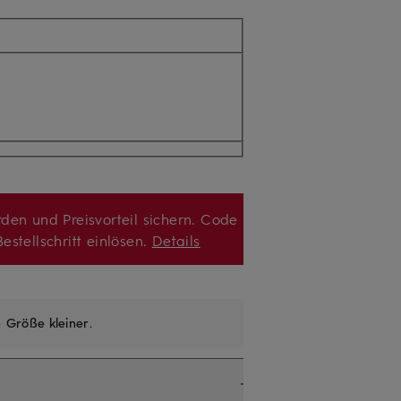
den und Preisvorteil sichern. Code
estellschritt einlösen.
Details
e
Größe kleiner
.