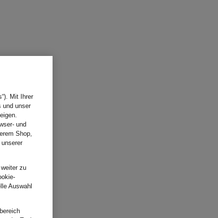
). Mit Ihrer
s und unser
eigen.
wser- und
nserem Shop,
 unserer
.
 weiter zu
ookie-
elle Auswahl
bereich