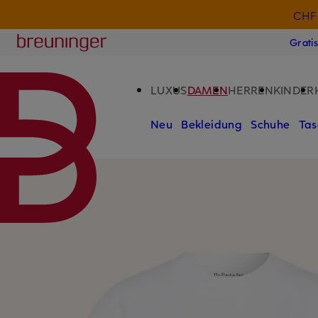
CHF 
ZUM HAUPTINHALT ÜBERSPRINGEN
ZUM SUCHFELD ÜBERSPRINGE
Breuninger
Grati
LUXUS
DAMEN
HERREN
KINDER
Neu
Bekleidung
Schuhe
Tas