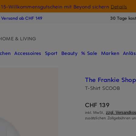
15-Willkommensgutschein mit Beyond sichern
Details
N
s Versand ab CHF 149
30 Tage kos
HOME & LIVING
chen
Accessoires
Sport
Beauty
% Sale
Marken
Anläs
The Frankie Sho
T-Shirt SCOOB
CHF 139
inkl. MwSt.,
zzgl. Versandkos
zusätzlichen Zollgebühren un