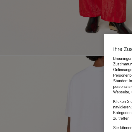
Ihre Zu
Breuninger
Zustimmung
Onlineange
Personenbe
Standort-I
personalis
Webseite, 
Klicken Si
navigieren;
Kategorien
zu treffen.
Sie können