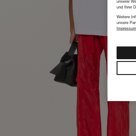
unserer We
und Ihrer 
Weitere In
unsere Par
Impressu