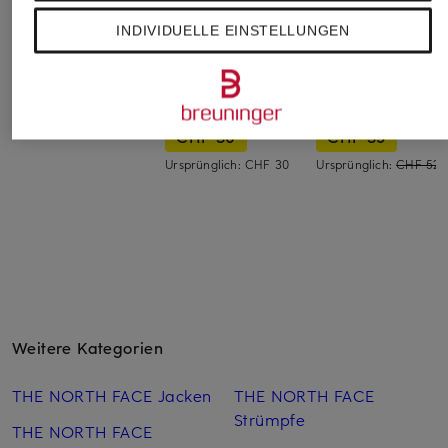
INDIVIDUELLE EINSTELLUNGEN
ARKET
GYMSHARK
Nike
Shorts
Trainingsshorts
2-in-1-Laufshorts
ARRIVAL
CHALLENGER
CHF 79
CHF 30
CHF 35
Ursprünglich:
CHF 30
Ursprünglich:
CHF 52
Weitere Kategorien
THE NORTH FACE Jacken
THE NORTH FACE
Strümpfe
THE NORTH FACE