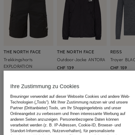
THE NORTH FACE
THE NORTH FACE
REISS
Trekkingshorts
Outdoor-Jacke ANTORA
Troyer BLA
EXPLORATION
CHF 139
CHF 159
CHF 65
Ursprünglich:
CHF 90
Ihre Zustimmung zu Cookies
Breuninger verwendet auf dieser Webseite Cookies und andere Web-
ÄHNLICHE ARTIKEL ENTDECKEN
Technologien („Tools“). Mit Ihrer Zustimmung nutzen wir und unsere
Partner (Drittanbieter) Tools, um Ihr Shoppingerlebnis und unser
Onlineangebot zu verbessern und Ihnen interessante Werbung auf
anderen Seiten anzuzeigen. Personenbezogene Daten können
verarbeitet werden (z. B. IP-Adressen, Cookie-ID, Browser- und
Standort-Informationen, Nutzerverhalten), für personalisierte