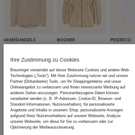
ARMEDANGELS
BOGNER
PESERICO
Hemdbluse
Funktionsjacke NOELLE
Strickshirt m
Schmuckste
CHF 65
CHF 319
Ihre Zustimmung zu Cookies
CHF 299
Ursprünglich:
CHF 129
Ursprünglich:
CHF 525
Ursprünglich:
Breuninger verwendet auf dieser Webseite Cookies und andere Web-
Technologien („Tools“). Mit Ihrer Zustimmung nutzen wir und unsere
Partner (Drittanbieter) Tools, um Ihr Shoppingerlebnis und unser
Onlineangebot zu verbessern und Ihnen interessante Werbung auf
ÄHNLICHE ARTIKEL ENTDECKEN
anderen Seiten anzuzeigen. Personenbezogene Daten können
verarbeitet werden (z. B. IP-Adressen, Cookie-ID, Browser- und
Standort-Informationen, Nutzerverhalten), für personalisierte
Angebote und Inhalte in unserem Shop, personalisierte Anzeigen
aufgrund Ihres Nutzerverhaltens auf unserer Webseite, Analyse
unserer Webseite, um diese für Sie zu verbessern oder zur
Optimierung der Werbeaussteuerung.