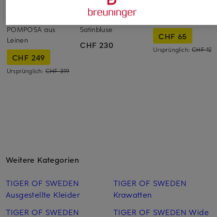
WEEKEND Max Mara
LAUREN RALPH
ARMEDANGELS
LAUREN
Hemdbluse
Hemdbluse
POMPOSA aus
Satinbluse
CHF 65
Leinen
CHF 230
Ursprünglich:
CHF 129
CHF 249
Ursprünglich:
CHF 319
Weitere Kategorien
TIGER OF SWEDEN
TIGER OF SWEDEN
Ausgestellte Kleider
Krawatten
TIGER OF SWEDEN
TIGER OF SWEDEN Wide