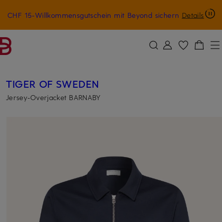
CHF 15-Willkommensgutschein mit Beyond sichern
Details
ZUM HAUPTINHALT ÜBERSPRINGEN
ZUM SUCHFELD ÜBERSPRINGE
TIGER OF SWEDEN
Jersey-Overjacket BARNABY