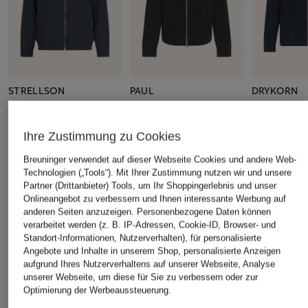
STRELLSON
PAUL
DRYKORN
Jacke LIGHT 2.0
Blouson
Overjacket
CHF 239
CHF 179
CHF 95
Ihre Zustimmung zu Cookies
Ursprünglich:
CHF 239
Ursprünglich:
CHF 159
Breuninger verwendet auf dieser Webseite Cookies und andere Web-
Technologien („Tools“). Mit Ihrer Zustimmung nutzen wir und unsere
Partner (Drittanbieter) Tools, um Ihr Shoppingerlebnis und unser
Onlineangebot zu verbessern und Ihnen interessante Werbung auf
ÄHNLICHE ARTIKEL ENTDECKEN
anderen Seiten anzuzeigen. Personenbezogene Daten können
verarbeitet werden (z. B. IP-Adressen, Cookie-ID, Browser- und
Standort-Informationen, Nutzerverhalten), für personalisierte
Angebote und Inhalte in unserem Shop, personalisierte Anzeigen
aufgrund Ihres Nutzerverhaltens auf unserer Webseite, Analyse
unserer Webseite, um diese für Sie zu verbessern oder zur
Optimierung der Werbeaussteuerung.