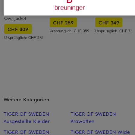
POLO RALPH
DRYKORN
ARMA
LAUREN
Overjacket RIKKA
Overjacket RAIM
Overjacket
CHF 259
CHF 349
CHF 309
Ursprünglich:
CHF 359
Ursprünglich:
CHF 730
Ursprünglich:
CHF 675
Weitere Kategorien
TIGER OF SWEDEN
TIGER OF SWEDEN
Ausgestellte Kleider
Krawatten
TIGER OF SWEDEN
TIGER OF SWEDEN Wide