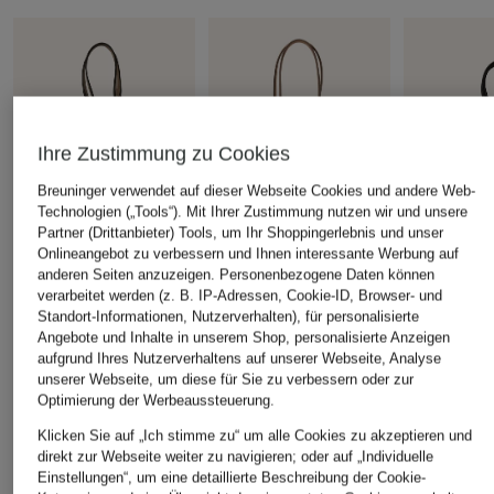
Ihre Zustimmung zu Cookies
Breuninger verwendet auf dieser Webseite Cookies und andere Web-
Technologien („Tools“). Mit Ihrer Zustimmung nutzen wir und unsere
Partner (Drittanbieter) Tools, um Ihr Shoppingerlebnis und unser
Onlineangebot zu verbessern und Ihnen interessante Werbung auf
anderen Seiten anzuzeigen. Personenbezogene Daten können
TOD'S
TOD'S
TOD'S
verarbeitet werden (z. B. IP-Adressen, Cookie-ID, Browser- und
Shopper
Beuteltasche mit Pouch
Handtasche
Standort-Informationen, Nutzerverhalten), für personalisierte
Angebote und Inhalte in unserem Shop, personalisierte Anzeigen
MINI mit Po
CHF 2'100
CHF 2'000
aufgrund Ihres Nutzerverhaltens auf unserer Webseite, Analyse
CHF 2'000
unserer Webseite, um diese für Sie zu verbessern oder zur
Optimierung der Werbeaussteuerung.
Klicken Sie auf „Ich stimme zu“ um alle Cookies zu akzeptieren und
direkt zur Webseite weiter zu navigieren; oder auf „Individuelle
ÄHNLICHE ARTIKEL ENTDECKEN
Einstellungen“, um eine detaillierte Beschreibung der Cookie-