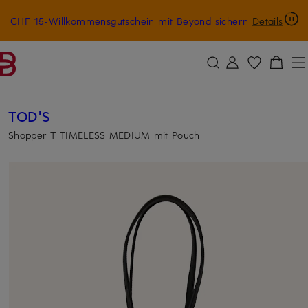
CHF 15-Willkommensgutschein mit Beyond sichern
Details
ZUM HAUPTINHALT ÜBERSPRINGEN
ZUM SUCHFELD ÜBERSPRINGE
TOD'S
Shopper T TIMELESS MEDIUM mit Pouch