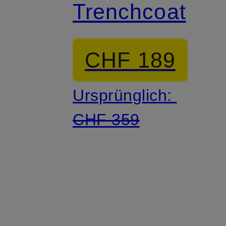
Trenchcoat
CHF 189
Ursprünglich:
CHF 359