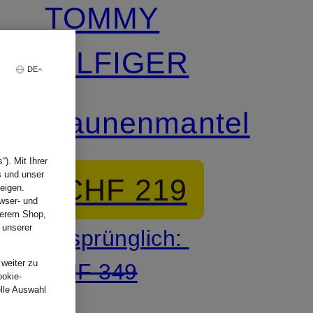
TOMMY
HILFIGER
DE
Daunenmantel
). Mit Ihrer
s und unser
CHF 219
eigen.
wser- und
nserem Shop,
 unserer
Ursprünglich:
.
 weiter zu
CHF 349
ookie-
elle Auswahl