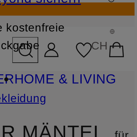
 kostenfreie
FELD ÜBERSPRINGEN
ckgabe
CH
ER
HOME & LIVING
kleidung
ER MÄNTEL
für