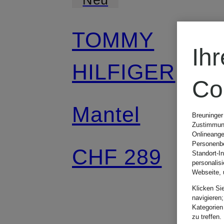
TOMMY
Ih
HILFIGER
Co
Mantel
Breuninger
Zustimmung
Onlineange
Personenbe
CHF 289
Standort-I
personalis
Webseite, 
Klicken Si
navigieren;
Kategorien
zu treffen.