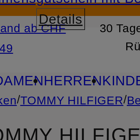
Details
sand ab CHF
30 Tage
RSPRINGEN
ZUM SUCH
Rü
49
DAMEN
HERREN
KIND
/
/
ken
TOMMY HILFIGER
Be
OMMY HILFIG