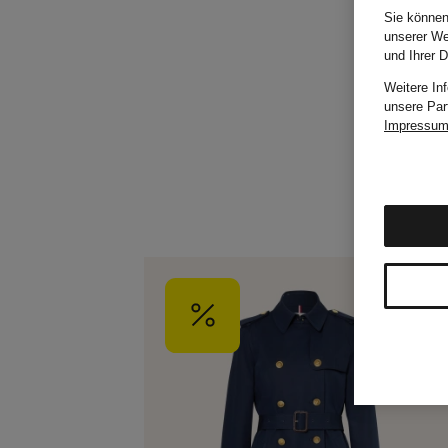
Sie können
unserer We
und Ihrer 
Weitere In
unsere Par
Impressu