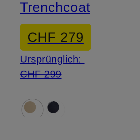
Trenchcoat
CHF 279
Ursprünglich:
CHF 299