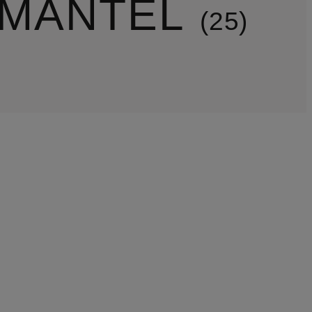
 MÄNTEL
25