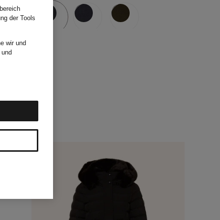
abnehmbarer
bereich
ung der Tools
Kapuze
e wir und
und