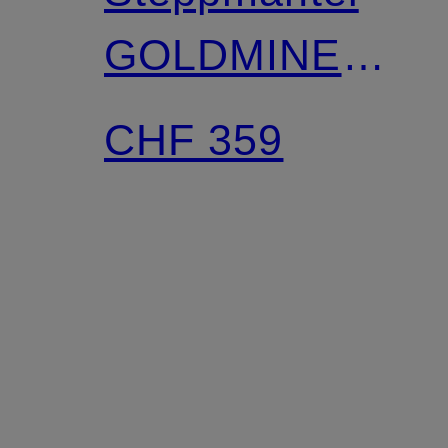
GOLDMINE
EXTRA LONG
CHF 359
mit
abnehmbarer
Kapuze