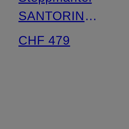
SANTORIN
SUPER LONG
CHF 479
mit
abnehmbarer
Kapuze und
abnehmbarem
Kunstfell