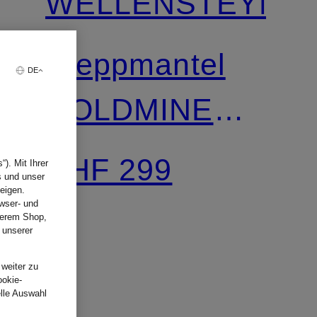
WELLENSTEYN
Steppmantel
DE
GOLDMINE
LONG mit
CHF 299
). Mit Ihrer
s und unser
DUPONT™
eigen.
wser- und
nserem Shop,
 unserer
SORONA®-
.
 weiter zu
Isolierung und
ookie-
elle Auswahl