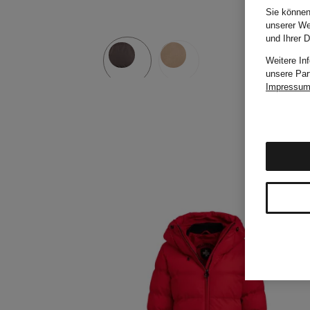
Sie können
unserer We
und Ihrer 
Weitere In
unsere Par
Impressu