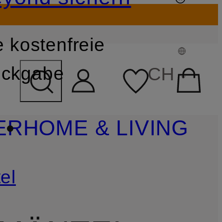
 kostenfreie
FELD ÜBERSPRINGEN
ckgabe
CH
ER
HOME & LIVING
el