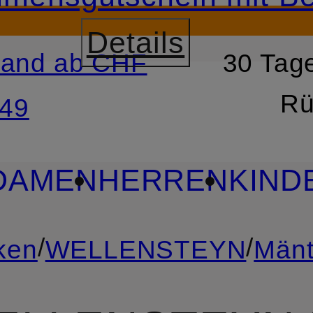
Details
sand ab CHF
30 Tage
RSPRINGEN
ZUM SUCH
Rü
49
DAMEN
HERREN
KIND
/
/
ken
WELLENSTEYN
Mänt