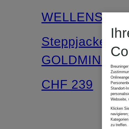
WELLENSTEY
Ih
Steppjacke
Co
GOLDMINE
Breuninger
Zustimmung
MEDIUM mit
Onlineange
CHF 239
Personenbe
Standort-I
abnehmbarer
personalis
Webseite, 
Klicken Si
Kapuze
navigieren;
Kategorien
zu treffen.