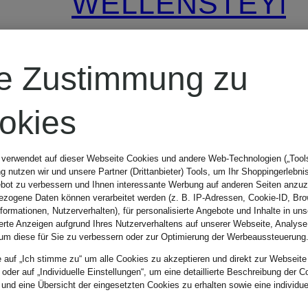
WELLENSTEYN
N
Steppmantel
re Zustimmung zu
CORDOBA
okies
LONG
Exklusiv bei
 verwendet auf dieser Webseite Cookies und andere Web-Technologien („Tools“
 nutzen wir und unsere Partner (Drittanbieter) Tools, um Ihr Shoppingerlebni
Breuninger
bot zu verbessern und Ihnen interessante Werbung auf anderen Seiten anzuz
zogene Daten können verarbeitet werden (z. B. IP-Adressen, Cookie-ID, Bro
nformationen, Nutzerverhalten), für personalisierte Angebote und Inhalte in u
ierte Anzeigen aufgrund Ihres Nutzerverhaltens auf unserer Webseite, Analyse
um diese für Sie zu verbessern oder zur Optimierung der Werbeaussteuerung
CHF 359
e auf „Ich stimme zu“ um alle Cookies zu akzeptieren und direkt zur Webseite
 oder auf „Individuelle Einstellungen“, um eine detaillierte Beschreibung der C
 und eine Übersicht der eingesetzten Cookies zu erhalten sowie eine individu