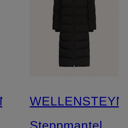
N
WELLENSTEYN
Steppmantel