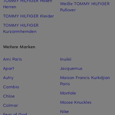
TOMMY HILFIGER Hosen
Weiße TOMMY HILFIGER
Herren
Pullover
TOMMY HILFIGER Kleider
TOMMY HILFIGER
Kurzarm­hemden
Weitere Marken
Ami Paris
Inuikii
Apart
Jacquemus
Autry
Maison Francis Kurkdjian
Paris
Cambio
Montale
Chloe
Moose Knuckles
Colmar
Nike
Fear of God