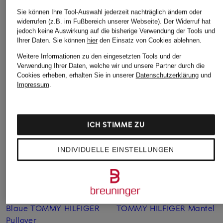
Sie können Ihre Tool-Auswahl jederzeit nachträglich ändern oder
widerrufen (z.B. im Fußbereich unserer Webseite). Der Widerruf hat
ULLA JOHNSON
RIANI
MARC AUREL
jedoch keine Auswirkung auf die bisherige Verwendung der Tools und
Rock NESSA
Bouclé-Rock mit
Rock
Ihrer Daten.
Sie können
hier
den Einsatz von Cookies ablehnen.
Pailletten und
CHF 269
CHF 80
Weitere Informationen zu den eingesetzten Tools und der
Glitzergarn
Verwendung Ihrer Daten, welche wir und unsere Partner durch die
Ursprünglich:
CHF 469
Ursprünglich:
CHF 159
Cookies erheben, erhalten Sie in unserer
Datenschutzerklärung
und
CHF 239
Impressum
.
Ursprünglich:
CHF 419
ICH STIMME ZU
INDIVIDUELLE EINSTELLUNGEN
Weitere Kategorien
Blaue TOMMY HILFIGER
TOMMY HILFIGER Mantel
Pullover