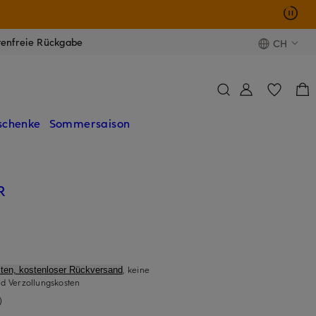
tenfreie Rückgabe
CH
schenke
Sommersaison
R
, keine
ten, kostenloser Rückversand
d Verzollungskosten
)