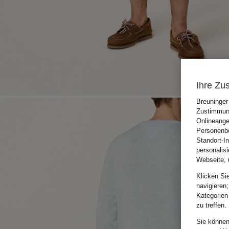
Ihre Zu
Breuninger
Zustimmung
Onlineange
Personenbe
Standort-I
personalis
Webseite, 
Klicken Si
navigieren;
Kategorien
zu treffen.
Sie können