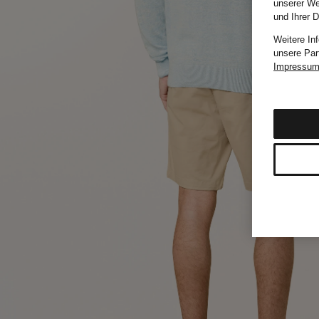
unserer We
und Ihrer 
Weitere In
unsere Par
Impressu