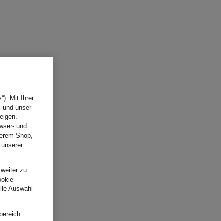
). Mit Ihrer
s und unser
eigen.
wser- und
nserem Shop,
 unserer
.
 weiter zu
ookie-
elle Auswahl
bereich