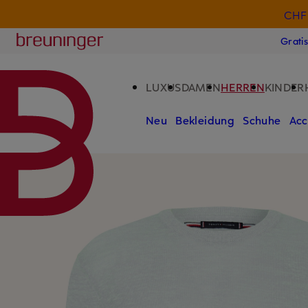
CHF 
ZUM HAUPTINHALT ÜBERSPRINGEN
ZUM SUCHFELD ÜBERSPRINGE
Breuninger
Grati
LUXUS
DAMEN
HERREN
KINDER
Neu
Bekleidung
Schuhe
Acc