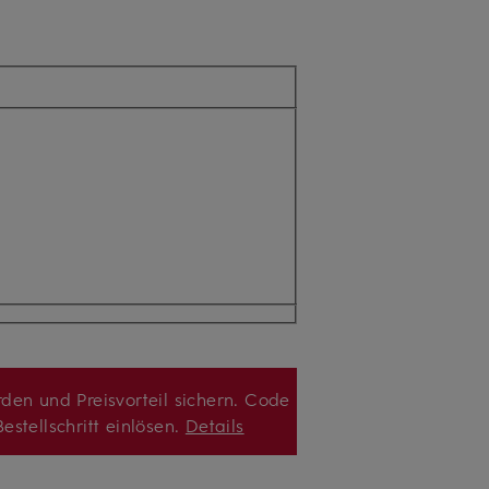
den und Preisvorteil sichern. Code
estellschritt einlösen.
Details