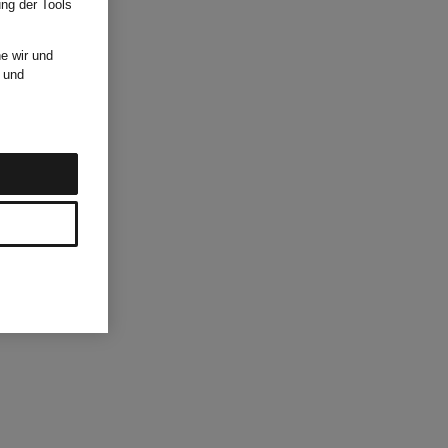
ung der Tools
e wir und
und