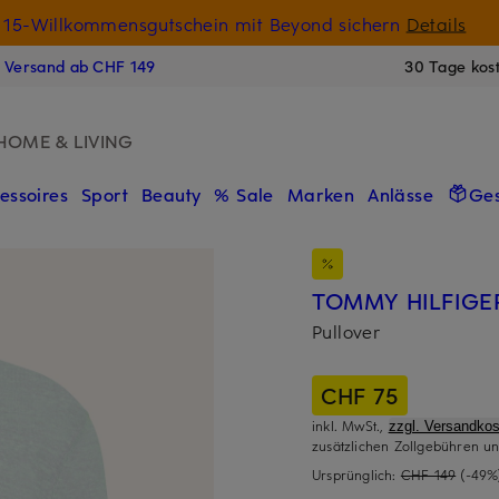
15-Willkommensgutschein mit Beyond sichern
Details
N
s Versand ab CHF 149
30 Tage kos
HOME & LIVING
essoires
Sport
Beauty
% Sale
Marken
Anlässe
Ge
TOMMY HILFIGE
Pullover
CHF 75
inkl. MwSt.,
zzgl. Versandkos
zusätzlichen Zollgebühren un
Ursprünglich:
CHF 149
(-49%