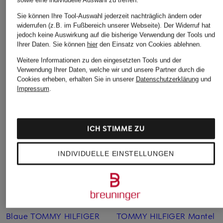
Sie können Ihre Tool-Auswahl jederzeit nachträglich ändern oder
widerrufen (z.B. im Fußbereich unserer Webseite). Der Widerruf hat
BOSS
BOSS
BOSS
jedoch keine Auswirkung auf die bisherige Verwendung der Tools und
Ihrer Daten.
Sie können
hier
den Einsatz von Cookies ablehnen.
T-Shirt
Schlafshirt
Schlafshirt
Weitere Informationen zu den eingesetzten Tools und der
CHF 39
CHF 45
CHF 45
Verwendung Ihrer Daten, welche wir und unsere Partner durch die
Cookies erheben, erhalten Sie in unserer
Datenschutzerklärung
und
Impressum
.
ICH STIMME ZU
INDIVIDUELLE EINSTELLUNGEN
Weitere Kategorien
Blaue TOMMY HILFIGER
TOMMY HILFIGER Mantel