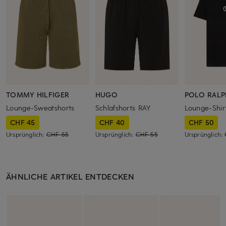
TOMMY HILFIGER
HUGO
POLO RALP
Lounge-Sweatshorts
Schlafshorts RAY
Lounge-Shir
CHF 45
CHF 40
CHF 50
Ursprünglich:
CHF 55
Ursprünglich:
CHF 55
Ursprünglich:
ÄHNLICHE ARTIKEL ENTDECKEN