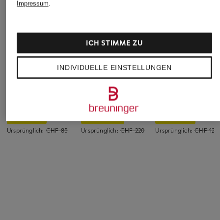
Impressum
.
ICH STIMME ZU
INDIVIDUELLE EINSTELLUNGEN
me°ru'
BOGNER
BRAX
Trekkingshorts
Golfshorts ZITA
Bermudas MIA
CHF 50
CHF 169
CHF 90
Ursprünglich:
CHF 85
Ursprünglich:
CHF 220
Ursprünglich:
CHF 129