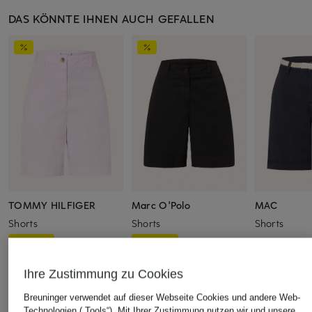
DAS KÖNNTE IHNEN AUCH GEFALLEN
TOMMY HILFIGER
Marc O'Polo
MAC
Shorts
Shorts
Shorts
CHF 80
CHF 70
CHF 50
Ursprünglich:
CHF 109
Ursprünglich:
CHF 100
Ihre Zustimmung zu Cookies
Breuninger verwendet auf dieser Webseite Cookies und andere Web-
Technologien („Tools“). Mit Ihrer Zustimmung nutzen wir und unsere