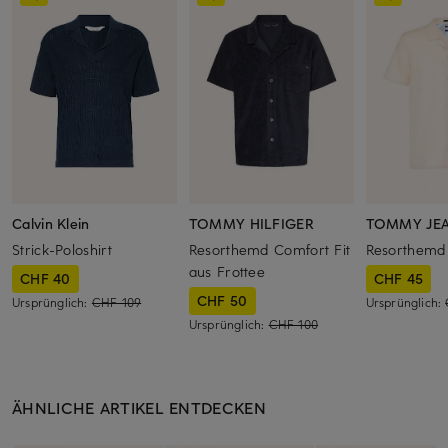
Calvin Klein
TOMMY HILFIGER
TOMMY JE
Strick-Poloshirt
Resorthemd Comfort Fit
Resorthemd 
aus Frottee
CHF 40
CHF 45
CHF 50
Ursprünglich:
CHF 109
Ursprünglich:
Ursprünglich:
CHF 100
ÄHNLICHE ARTIKEL ENTDECKEN