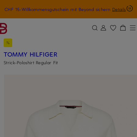
CHF 15-Willkommensgutschein mit Beyond sichern
Details
ZUM HAUPTINHALT ÜBERSPRINGEN
ZUM SUCHFELD ÜBERSPRINGE
TOMMY HILFIGER
Strick-Poloshirt Regular Fit