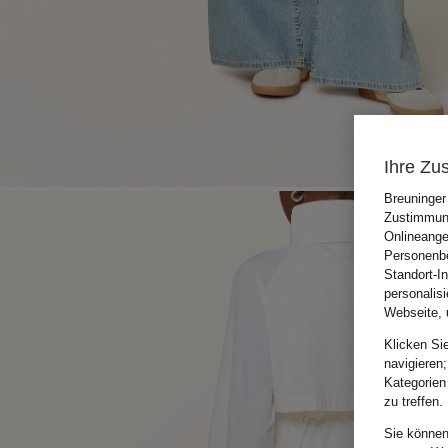
Ihre Zu
Breuninger
Zustimmung
Onlineange
Personenbe
Standort-I
personalis
Webseite, 
Klicken Si
navigieren;
Kategorien
zu treffen.
Sie können