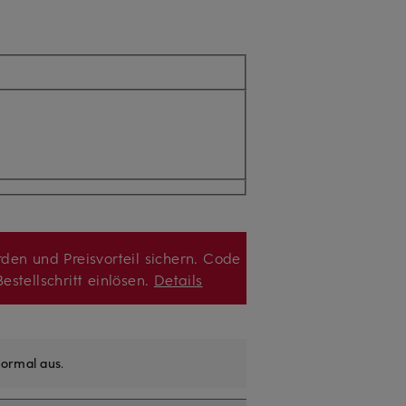
den und Preisvorteil sichern. Code
estellschritt einlösen.
Details
ormal aus
.