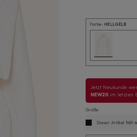
Farbe:
HELLGELB
Jetzt Neukunde wer
NEW20
im letzten B
Größe
Dieser Artikel fällt
n