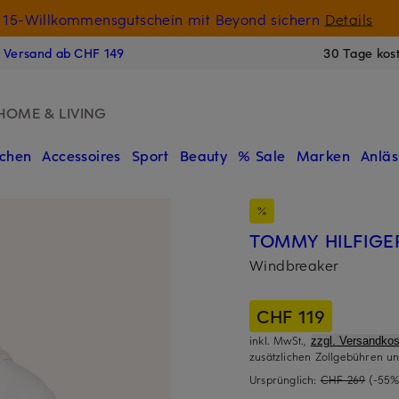
15-Willkommensgutschein mit Beyond sichern
Details
N
s Versand ab CHF 149
30 Tage kos
HOME & LIVING
chen
Accessoires
Sport
Beauty
% Sale
Marken
Anläs
TOMMY HILFIGE
Windbreaker
CHF 119
inkl. MwSt.,
zzgl. Versandkos
zusätzlichen Zollgebühren un
Ursprünglich:
CHF 269
(-55%