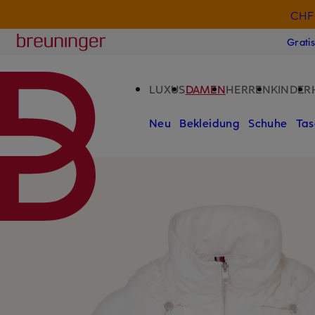
CHF 
ZUM HAUPTINHALT ÜBERSPRINGEN
ZUM SUCHFELD ÜBERSPRINGE
Breuninger
Grati
LUXUS
DAMEN
HERREN
KINDER
Neu
Bekleidung
Schuhe
Tas