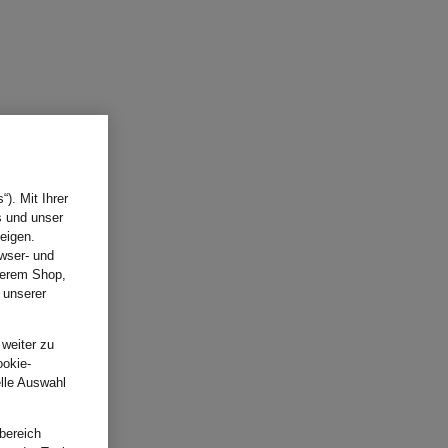
). Mit Ihrer
s und unser
eigen.
wser- und
nserem Shop,
 unserer
.
 weiter zu
ookie-
elle Auswahl
bereich