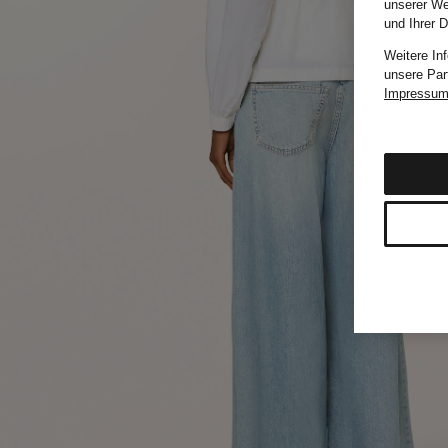
unserer We
und Ihrer 
Weitere In
unsere Par
Impressu