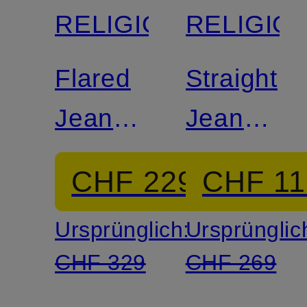
RELIGION
RELIGIO
Flared
Straight
Jeans
Jeans
MIJA
KATE
CHF 229
CHF 11
Ursprünglich:
Ursprünglic
CHF 329
CHF 269