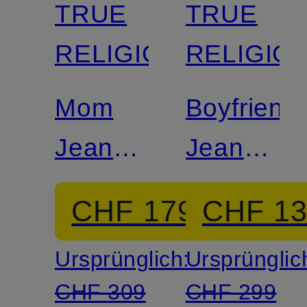
TRUE
TRUE
RELIGION
RELIGIO
Mom
Boyfriend
Jeans
Jeans
HOPE
LIV
CHF 179
CHF 1
Ursprünglich:
Ursprünglic
CHF 309
CHF 299