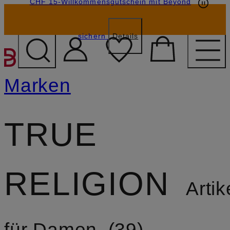
CHF 15-Willkommensgutschein mit Beyond
sichern
Details
ZUM HAUPTINHALT ÜBE
Marken
TRUE
RELIGION
Artik
für Damen
39