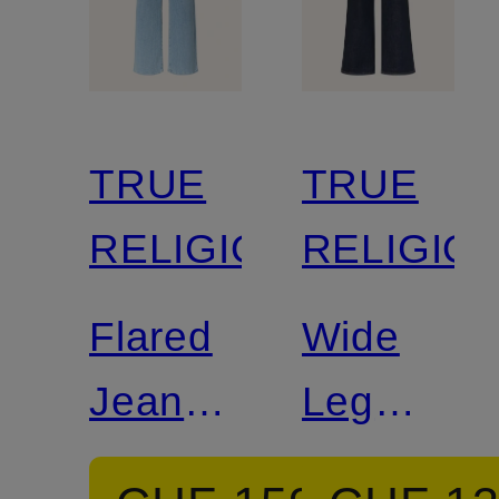
TRUE
TRUE
RELIGION
RELIGIO
Flared
Wide
Jeans
Leg
SHIRLEY
Jeans