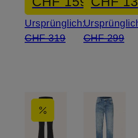
CHF 159
CHF 1
LAUREN
Ursprünglich:
Ursprünglic
CHF 319
CHF 299