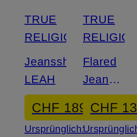
TRUE
TRUE
RELIGION
RELIGIO
Jeansshorts
Flared
LEAH
Jeans
MIJA
CHF 189
CHF 1
Ursprünglich:
Ursprünglic