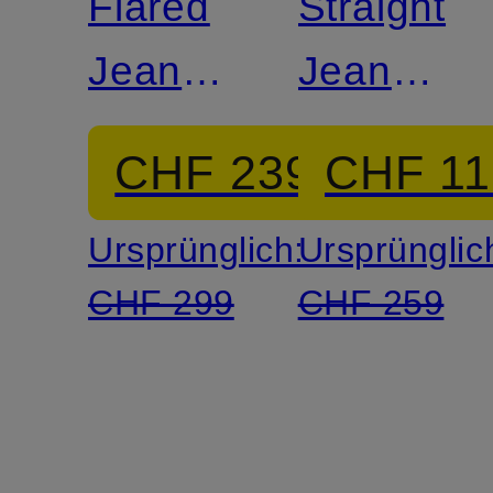
Flared
Straight
Jeans
Jeans
MIJA
LAUREN
CHF 239
CHF 11
Ursprünglich:
Ursprünglic
CHF 299
CHF 259