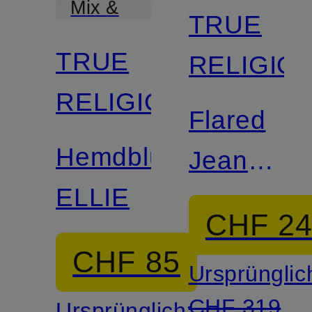
Mix &
TRUE
Match
TRUE
RELIGIO
RELIGION
Flared
Hemdbluse
Jeans
ELLIE
MIJA
CHF 2
CHF 85
Ursprünglic
CHF 319
Ursprünglich: