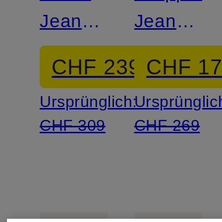
Jeans
Jeans
RUBY
HOPE
CHF 239
CHF 1
VOLUME
Ursprünglich:
Ursprünglic
CHF 309
CHF 269