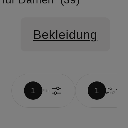
Bekleidung
1
1
Für
Filter
wen?