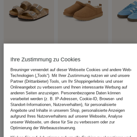
BIRKENSTOCK
UGG
adidas Origi
Pantoletten ARIZONA
Pantoletten CLASSIC
Sneaker H
Ihre Zustimmung zu Cookies
RIVET BORDER mit
MICRO
SPEZIAL
Breuninger verwendet auf dieser Webseite Cookies und andere Web-
Nieten
CHF 119
CHF 75
Technologien („Tools“). Mit Ihrer Zustimmung nutzen wir und unsere
CHF 60
Partner (Drittanbieter) Tools, um Ihr Shoppingerlebnis und unser
Onlineangebot zu verbessern und Ihnen interessante Werbung auf
Ursprünglich:
CHF 80
anderen Seiten anzuzeigen. Personenbezogene Daten können
verarbeitet werden (z. B. IP-Adressen, Cookie-ID, Browser- und
Standort-Informationen, Nutzerverhalten), für personalisierte
ÄHNLICHE ARTIKEL ENTDECKEN
Angebote und Inhalte in unserem Shop, personalisierte Anzeigen
aufgrund Ihres Nutzerverhaltens auf unserer Webseite, Analyse
unserer Webseite, um diese für Sie zu verbessern oder zur
Optimierung der Werbeaussteuerung.