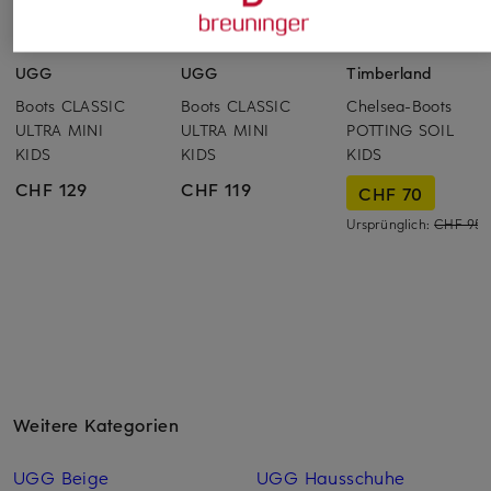
UGG
UGG
Timberland
Boots CLASSIC
Boots CLASSIC
Chelsea-Boots
ULTRA MINI
ULTRA MINI
POTTING SOIL
KIDS
KIDS
KIDS
CHF 129
CHF 119
CHF 70
Ursprünglich:
CHF 95
Weitere Kategorien
UGG Beige
UGG Hausschuhe