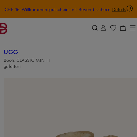
CHF 15-Willkommensgutschein mit Beyond sichern
Details
ZUM HAUPTINHALT ÜBERSPRINGEN
ZUM SUCHFELD ÜBERSPRINGE
UGG
Boots CLASSIC MINI II
gefüttert