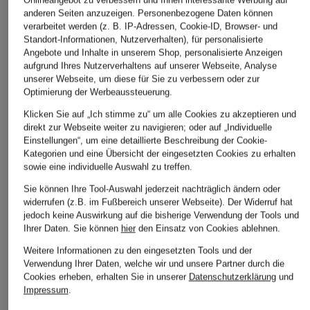
anderen Seiten anzuzeigen. Personenbezogene Daten können
verarbeitet werden (z. B. IP-Adressen, Cookie-ID, Browser- und
Standort-Informationen, Nutzerverhalten), für personalisierte
UGG
UGG
UGG
Angebote und Inhalte in unserem Shop, personalisierte Anzeigen
Boots CLASSIC MINI II
Boots CLASSIC ULTRA
Boots CLAS
aufgrund Ihres Nutzerverhaltens auf unserer Webseite, Analyse
MINI
II
CHF 209
unserer Webseite, um diese für Sie zu verbessern oder zur
Optimierung der Werbeaussteuerung.
CHF 189
CHF 259
Klicken Sie auf „Ich stimme zu“ um alle Cookies zu akzeptieren und
direkt zur Webseite weiter zu navigieren; oder auf „Individuelle
Einstellungen“, um eine detaillierte Beschreibung der Cookie-
ÄHNLICHE ARTIKEL ENTDECKEN
Kategorien und eine Übersicht der eingesetzten Cookies zu erhalten
sowie eine individuelle Auswahl zu treffen.
Sie können Ihre Tool-Auswahl jederzeit nachträglich ändern oder
widerrufen (z.B. im Fußbereich unserer Webseite). Der Widerruf hat
jedoch keine Auswirkung auf die bisherige Verwendung der Tools und
Ihrer Daten.
Sie können
hier
den Einsatz von Cookies ablehnen.
Weitere Informationen zu den eingesetzten Tools und der
Verwendung Ihrer Daten, welche wir und unsere Partner durch die
Cookies erheben, erhalten Sie in unserer
Datenschutzerklärung
und
Impressum
.