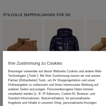
STILVOLLE EMPFEHLUNGEN FÜR SIE
Ihre Zustimmung zu Cookies
Breuninger verwendet auf dieser Webseite Cookies und andere Web-
Technologien („Tools“). Mit Ihrer Zustimmung nutzen wir und unsere
UGG
POLO RALPH LAUREN
UGG
Partner (Drittanbieter) Tools, um Ihr Shoppingerlebnis und unser
Boots CLASSIC ULTRA
Daunenjacke
Boots CLAS
Onlineangebot zu verbessern und Ihnen interessante Werbung auf
MINI
MINI DAZZ
anderen Seiten anzuzeigen. Personenbezogene Daten können
CHF 375
verarbeitet werden (z. B. IP-Adressen, Cookie-ID, Browser- und
CHF 100
CHF 109
Standort-Informationen, Nutzerverhalten), für personalisierte
Angebote und Inhalte in unserem Shop, personalisierte Anzeigen