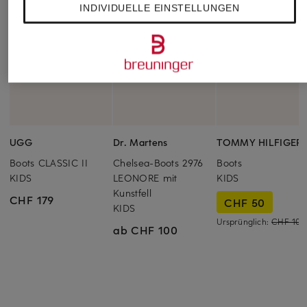
INDIVIDUELLE EINSTELLUNGEN
UGG
Dr. Martens
TOMMY HILFIGER
Boots CLASSIC II
Chelsea-Boots 2976
Boots
KIDS
LEONORE mit
KIDS
Kunstfell
CHF 179
CHF 50
KIDS
Ursprünglich:
CHF 100
ab CHF 100