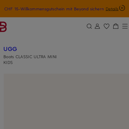
CHF 15-Willkommensgutschein mit Beyond sichern
Details
ZUM HAUPTINHALT ÜBERSPRINGEN
ZUM SUCHFELD ÜBERSPRINGE
UGG
Boots CLASSIC ULTRA MINI
KIDS