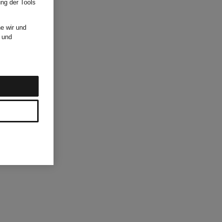
ung der Tools
e wir und
und