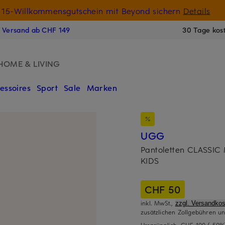
15-Willkommensgutschein mit Beyond sichern
Details
N
s Versand ab CHF 149
30 Tage kos
HOME & LIVING
essoires
Sport
Sale
Marken
UGG
Pantoletten CLASSIC
KIDS
CHF 50
inkl. MwSt.,
zzgl. Versandkos
zusätzlichen Zollgebühren un
Ursprünglich:
CHF 100
(-50%