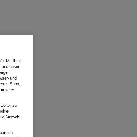
). Mit Ihrer
s und unser
eigen.
wser- und
nserem Shop,
 unserer
.
 weiter zu
ookie-
elle Auswahl
bereich