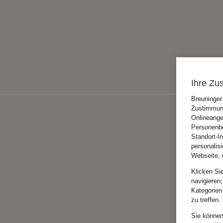
Ihre Zu
Breuninger
Zustimmung
Onlineange
Personenbe
Standort-I
personalis
Webseite, 
Klicken Si
navigieren;
Kategorien
zu treffen.
Sie können