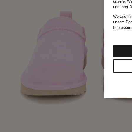
unserer We
und Ihrer 
Weitere In
unsere Par
Impressu