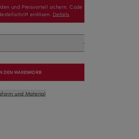
den und Preisvorteil sichern. Code
estellschritt einlösen.
Details
IN DEN WARENKORB
sform und Material