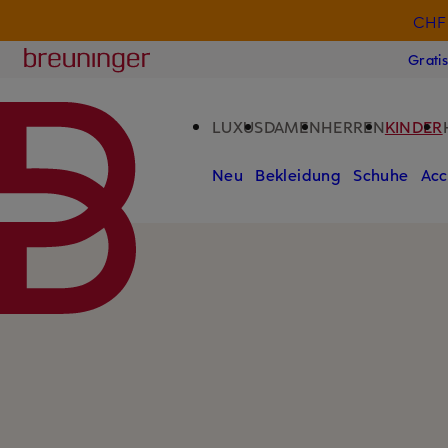
CHF 
ZUM HAUPTINHALT ÜBERSPRINGEN
ZUM SUCHFELD ÜBERSPRINGE
Breuninger
Grati
LUXUS
DAMEN
HERREN
KINDER
Neu
Bekleidung
Schuhe
Acc