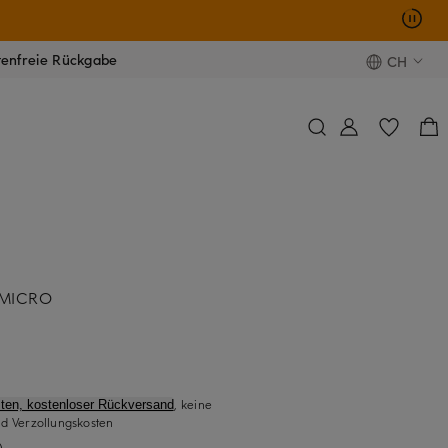
tenfreie Rückgabe
CH
 MICRO
, keine
ten, kostenloser Rückversand
d Verzollungskosten
)