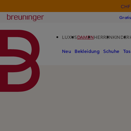
CHF 
ZUM HAUPTINHALT ÜBERSPRINGEN
ZUM SUCHFELD ÜBERSPRINGE
Breuninger
Grati
LUXUS
DAMEN
HERREN
KINDER
Neu
Bekleidung
Schuhe
Tas