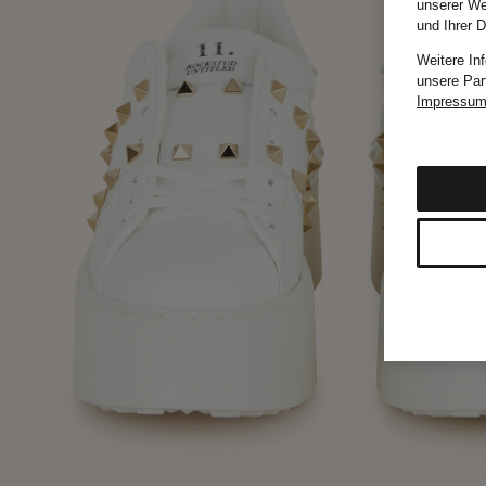
unserer We
und Ihrer 
Weitere In
unsere Par
Impressu