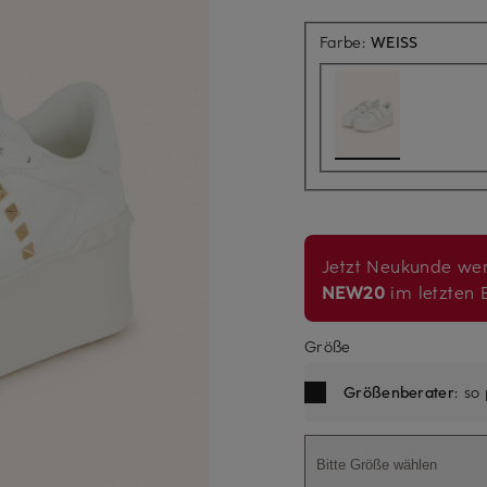
Farbe:
WEISS
Jetzt Neukunde wer
NEW20
im letzten B
Größe
Größenberater
: so
Bitte Größe wählen