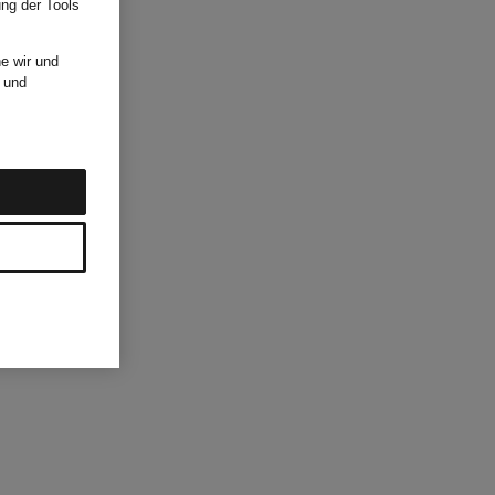
ung der Tools
e wir und
und