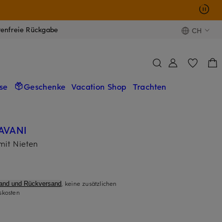
tenfreie Rückgabe
CH
se
Geschenke
Vacation Shop
Trachten
AVANI
it Nieten
, keine zusätzlichen
sand und Rückversand
skosten