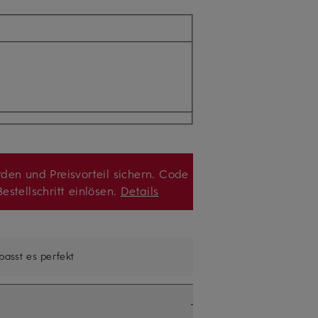
den und Preisvorteil sichern. Code
estellschritt einlösen.
Details
 passt es perfekt