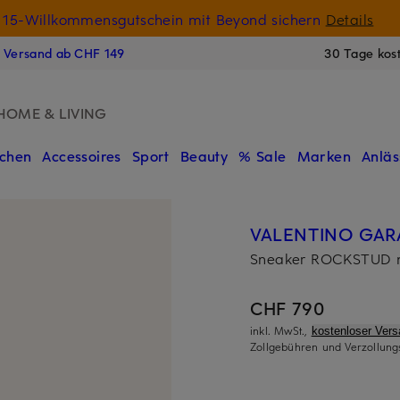
15-Willkommensgutschein mit Beyond sichern
Details
N
s Versand ab CHF 149
30 Tage kos
HOME & LIVING
chen
Accessoires
Sport
Beauty
% Sale
Marken
Anläs
VALENTINO GAR
Sneaker ROCKSTUD m
CHF 790
inkl. MwSt.,
kostenloser Ver
Zollgebühren und Verzollung