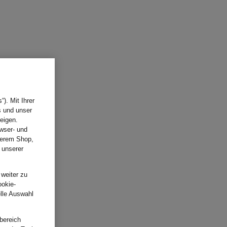
). Mit Ihrer
s und unser
eigen.
wser- und
nserem Shop,
 unserer
.
 weiter zu
ookie-
elle Auswahl
bereich