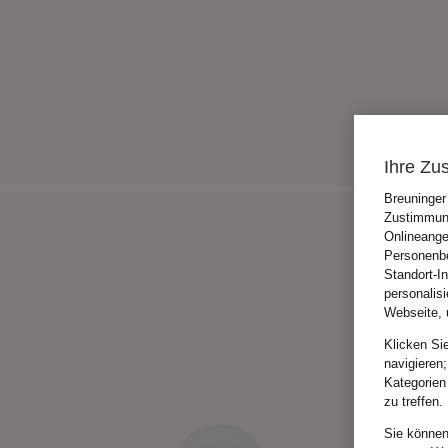
Ihre Zu
Breuninger
Zustimmung
Onlineange
Personenbe
Standort-I
personalis
Webseite, 
Klicken Si
navigieren;
Kategorien
zu treffen.
Sie können