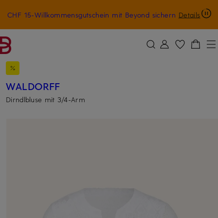
CHF 15-Willkommensgutschein mit Beyond sichern
Details
ZUM HAUPTINHALT ÜBERSPRINGEN
ZUM SUCHFELD ÜBERSPRINGE
WALDORFF
Dirndlbluse mit 3/4-Arm