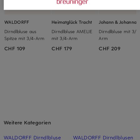
WALDORFF
Heimatglück Tracht
Johann & Johanna
Dirndlbluse aus
Dirndlbluse AMELIE
Dirndlbluse mit 3/4
Spitze mit 3/4-Arm
mit 3/4-Arm
Arm
CHF 109
CHF 179
CHF 209
Weitere Kategorien
WALDORFF Dirndlbluse
WALDORFF Dirndlblusen