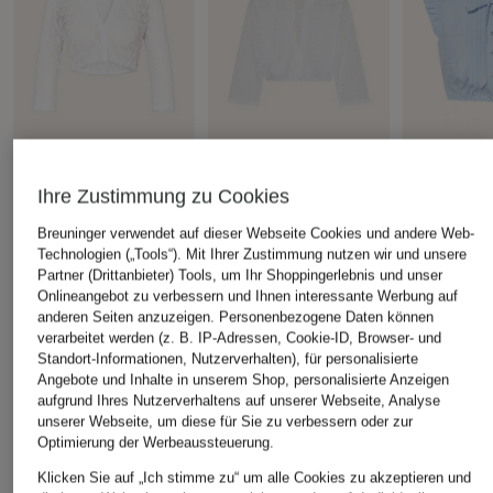
WALDORFF
WALDORFF
Hammersch
Ihre Zustimmung zu Cookies
Dirndlbluse aus Spitze
Dirndlbluse YARA aus
Dirndlblus
Breuninger verwendet auf dieser Webseite Cookies und andere Web-
mit 3/4-Arm
Spitze mit 3/4-Arm
mit Schlupp
Technologien („Tools“). Mit Ihrer Zustimmung nutzen wir und unsere
Rüschen
CHF 109
CHF 119
Partner (Drittanbieter) Tools, um Ihr Shoppingerlebnis und unser
Onlineangebot zu verbessern und Ihnen interessante Werbung auf
CHF 55
anderen Seiten anzuzeigen. Personenbezogene Daten können
Ursprünglich:
verarbeitet werden (z. B. IP-Adressen, Cookie-ID, Browser- und
Standort-Informationen, Nutzerverhalten), für personalisierte
Angebote und Inhalte in unserem Shop, personalisierte Anzeigen
ÄHNLICHE ARTIKEL ENTDECKEN
aufgrund Ihres Nutzerverhaltens auf unserer Webseite, Analyse
unserer Webseite, um diese für Sie zu verbessern oder zur
Optimierung der Werbeaussteuerung.
Klicken Sie auf „Ich stimme zu“ um alle Cookies zu akzeptieren und