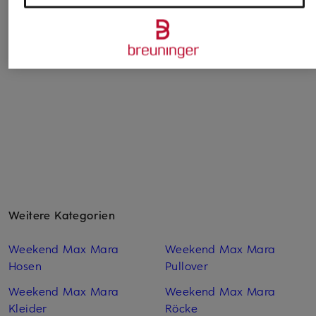
Marlenehose TAKORA
Marlenehose
Marlenehose
CHF 149
CHF 439
CHF 179
Ursprünglich:
CHF 239
Weitere Kategorien
Weekend Max Mara
Weekend Max Mara
Hosen
Pullover
Weekend Max Mara
Weekend Max Mara
Kleider
Röcke