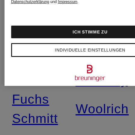
Datenschutzerklärung
und
Impressum
.
Chanel
Stone
Island
ICH STIMME ZU
Dsquared
INDIVIDUELLE EINSTELLUNGEN
The
ERES
Ordinary
Fuchs
Woolrich
Schmitt