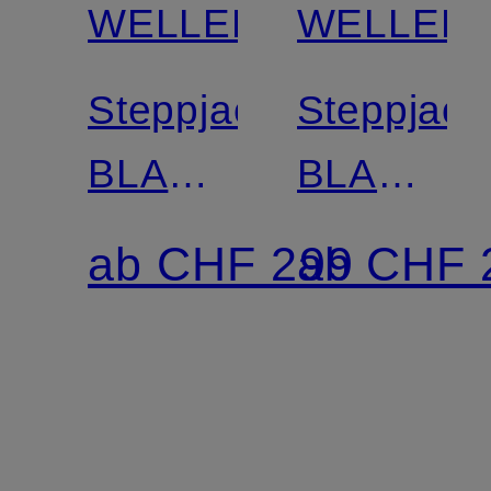
WELLENSTEYN
WELLEN
Steppjacke
Steppjack
BLACKBIRD
BLACKBI
MEN
mit
ab CHF 299
ab CHF 
mit
DUPONT
DUPONT™
SORONA
SORONA®-
Isolierung