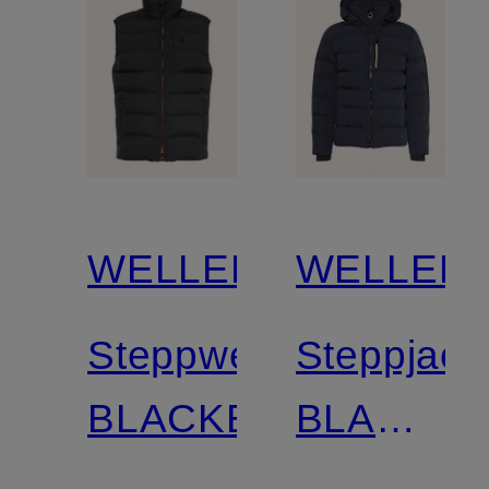
WELLENSTEYN
WELLEN
Steppweste
Steppjack
BLACKBIRD
BLACKBI
mit