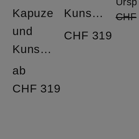
Ursp
Kapuze
Kunstfell
CHF
und
CHF 319
Kunstfellbesatz
ab
CHF 319