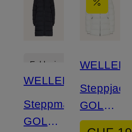
Kapuze
WELLEN
Exklusiv
WELLENSTEYN
Steppjack
Steppmantel
GOLDMI
GOLDMINE
MEDIUM