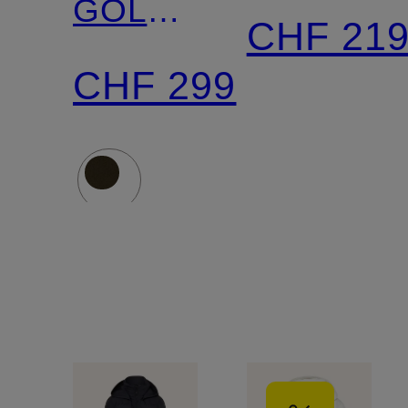
GOLDMINE
LONG
CHF 21
LONG
VEST
CHF 299
mit
mit
DUPONT™
DUPONT
SORONA®-
SORONA
Isolierung
Isolierung
und
abnehmbarer