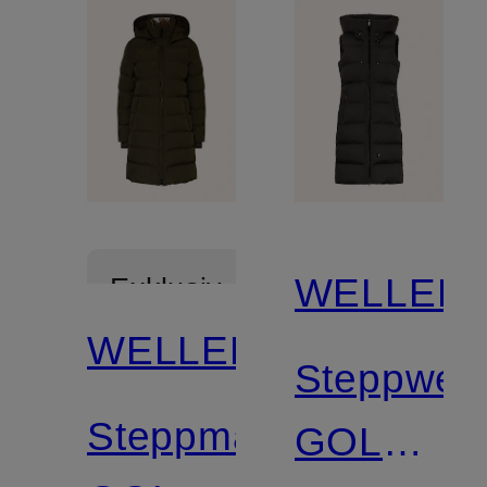
WELLEN
Exklusiv
WELLENSTEYN
Steppwes
Steppmantel
GOLDMI