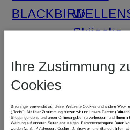
BLACKBIRD
WELLEN
Skijacke
WELLENSTEYN
POLAR
Blousons
Ihre Zustimmung z
WELLEN
Cookies
WELLENSTEYN
STARST
CARMENERE
Breuninger verwendet auf dieser Webseite Cookies und andere Web-Te
(„Tools“). Mit Ihrer Zustimmung nutzen wir und unsere Partner (Drittanbi
Shoppingerlebnis und unser Onlineangebot zu verbessern und Ihnen in
WELLEN
Werbung auf anderen Seiten anzuzeigen. Personenbezogene Daten kön
werden (z. B. IP-Adressen, Cookie-ID, Browser- und Standort-Informat