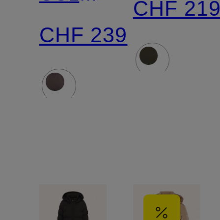
CHF 21
MEDIUM
mit
CHF 239
mit
DUPONT
abnehmbarer
SORONA
Kapuze
Isolierung