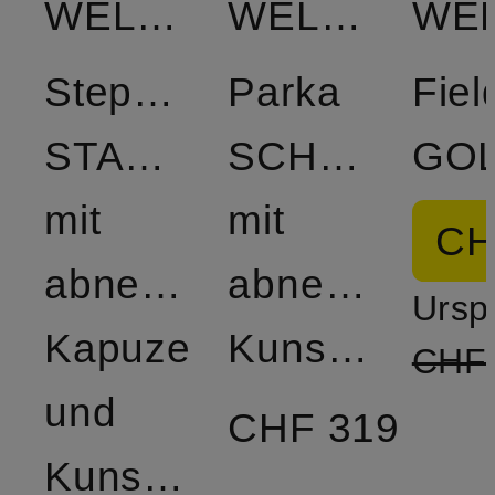
WELLENSTEYN
WELLENSTEYN
Steppjacke
Parka
Fiel
STARSTREAM
SCHNEEZAU
mit
mit
CH
abnehmbarer
abnehmbare
Ursp
Kapuze
Kunstfell
CHF
und
CHF 319
Kunstfellbesatz