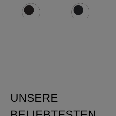
DUPONT™
DUPONT
SORONA®-
SORONA
Isolierung
Isolierung
und
abnehmba
Kapuze
UNSERE
BELIEBTESTEN