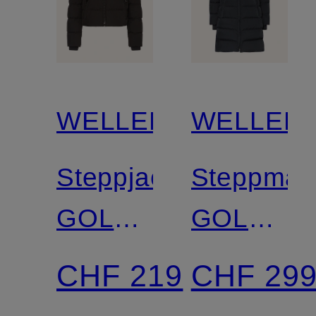
WELLENSTEYN
WELLEN
Steppjacke
Steppman
GOLDMINE
GOLDMI
SHORT
LONG
CHF 219
CHF 29
mit
mit