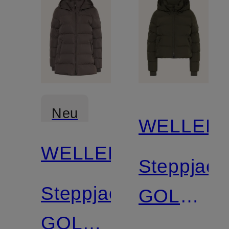
Neu
WELLEN
WELLENSTEYN
Steppjack
Steppjacke
GOLDMI
GOLDMINE
SHORT