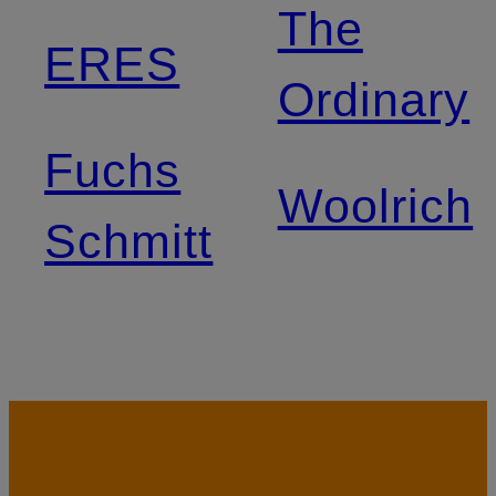
The
ERES
Ordinary
Fuchs
Woolrich
Schmitt