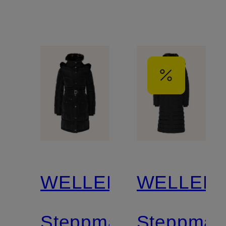
und
abnehmbarem
Kunstpelz
WELLENSTEYN
WELLEN
Steppmantel
Steppman