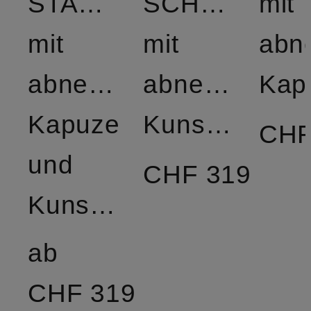
STARSTREAM
SCHNEEZAU
mit
mit
mit
abn
abnehmbarer
abnehmbare
Kap
Kapuze
Kunstfell
CHF
und
CHF 319
Kunstfellbesatz
ab
CHF 319