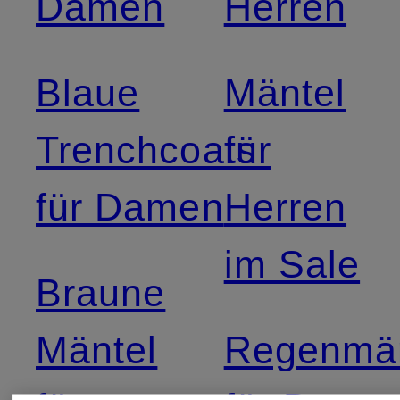
Damen
Herren
Blaue
Mäntel
Trenchcoats
für
für Damen
Herren
im Sale
Braune
Mäntel
Regenmän