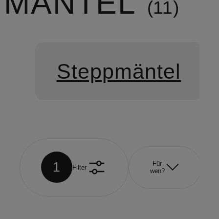
MÄNTEL
11
Steppmäntel
1
Für
Filter
wen?