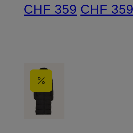
LONG
mit
CHF 359
CHF 35
mit
Kunstfellb
Kunstfell
und
DUPONT
SORONA
Isolierung