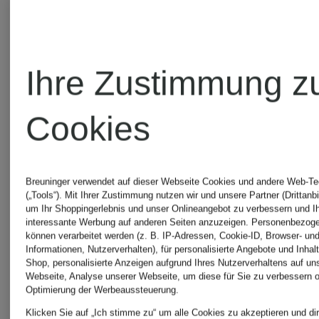
für
für Dame
Damen
Rosa
Ihre Zustimmung z
Daunenmäntel
Damenmä
Cookies
für Damen
Rote
Breuninger verwendet auf dieser Webseite Cookies und andere Web-Te
(„Tools“). Mit Ihrer Zustimmung nutzen wir und unsere Partner (Drittanbi
um Ihr Shoppingerlebnis und unser Onlineangebot zu verbessern und I
Daunenmäntel
Mäntel
interessante Werbung auf anderen Seiten anzuzeigen. Personenbezog
können verarbeitet werden (z. B. IP-Adressen, Cookie-ID, Browser- und
Informationen, Nutzerverhalten), für personalisierte Angebote und Inhal
Shop, personalisierte Anzeigen aufgrund Ihres Nutzerverhaltens auf un
für Herren
für
Webseite, Analyse unserer Webseite, um diese für Sie zu verbessern o
Optimierung der Werbeaussteuerung.
Klicken Sie auf „Ich stimme zu“ um alle Cookies zu akzeptieren und dir