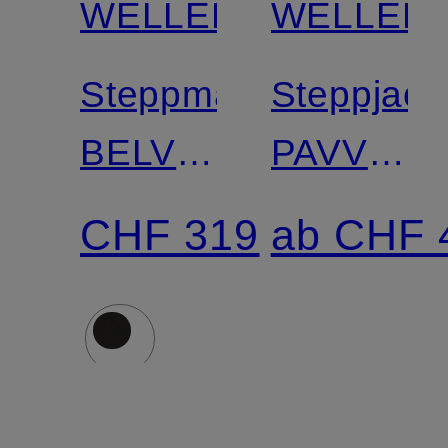
WELLENSTEYN
WELLEN
Steppmantel
Steppjack
BELVITESSE
PAVVA
LONG
mit
CHF 319
ab CHF 
mit
SORONA
DUPONT™
Isolierung
SORONA®-
Isolierung