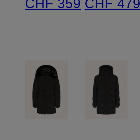
CHF 359
CHF 47
LONG
LONG
mit
mit
abnehmbarer
abnehmba
Kapuze
Kapuze
und
abnehmb
Kunstfell