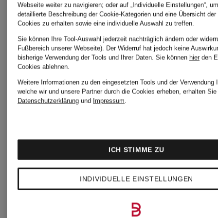
Damen
Webseite weiter zu navigieren; oder auf „Individuelle Einstellungen“, u
Designer-
detaillierte Beschreibung der Cookie-Kategorien und eine Übersicht der
Cookies zu erhalten sowie eine individuelle Auswahl zu treffen.
Sie können Ihre Tool-Auswahl jederzeit nachträglich ändern oder widerr
Jacken
Schwarz
Fußbereich unserer Webseite). Der Widerruf hat jedoch keine Auswirku
bisherige Verwendung der Tools und Ihrer Daten.
Sie können
hier
den E
Cookies ablehnen.
für
Mäntel
Weitere Informationen zu den eingesetzten Tools und der Verwendung I
welche wir und unsere Partner durch die Cookies erheben, erhalten Sie 
Datenschutzerklärung
und
Impressum
.
Damen
für
Damen
ICH STIMME ZU
Designer-
INDIVIDUELLE EINSTELLUNGEN
Mäntel
Sommerm