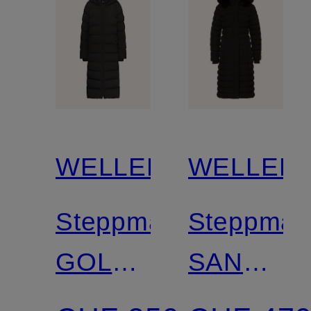
Kapuze
WELLENSTEYN
WELLEN
Steppmantel
Steppman
GOLDMINE
SANTORI
EXTRA
SUPER