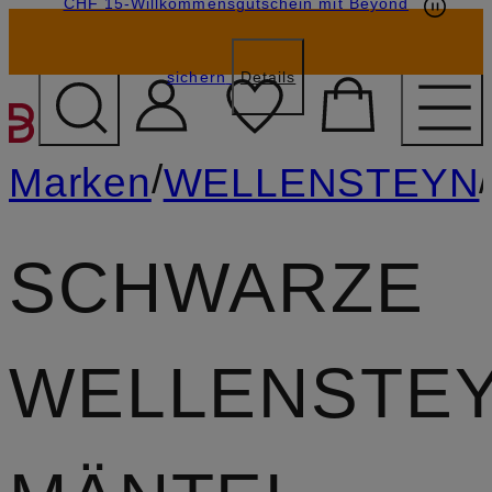
CHF 15-Willkommensgutschein mit Beyond
sichern
Details
ZUM HAUPTINHALT ÜBE
/
/
Marken
WELLENSTEYN
SCHWARZE
WELLENSTE