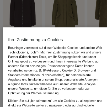
Ihre Zustimmung zu Cookies
WOOLRICH
WOOLRICH
WOOLRICH
Daunenparka NEW
Daunenjacke BEAKER
Daunenpar
Breuninger verwendet auf dieser Webseite Cookies und andere Web-
FIRTH
mit Kunstpelz
Technologien („Tools“). Mit Ihrer Zustimmung nutzen wir und unsere
CHF 499
Partner (Drittanbieter) Tools, um Ihr Shoppingerlebnis und unser
CHF 389
CHF 439
Ursprünglich:
Onlineangebot zu verbessern und Ihnen interessante Werbung auf
Ursprünglich:
CHF 550
Ursprünglich:
CHF 825
anderen Seiten anzuzeigen. Personenbezogene Daten können
verarbeitet werden (z. B. IP-Adressen, Cookie-ID, Browser- und
Standort-Informationen, Nutzerverhalten), für personalisierte
ÄHNLICHE ARTIKEL ENTDECKEN
Angebote und Inhalte in unserem Shop, personalisierte Anzeigen
aufgrund Ihres Nutzerverhaltens auf unserer Webseite, Analyse
unserer Webseite, um diese für Sie zu verbessern oder zur
Optimierung der Werbeaussteuerung.
Klicken Sie auf „Ich stimme zu“ um alle Cookies zu akzeptieren und
direkt zur Webseite weiter zu navigieren; oder auf „Individuelle