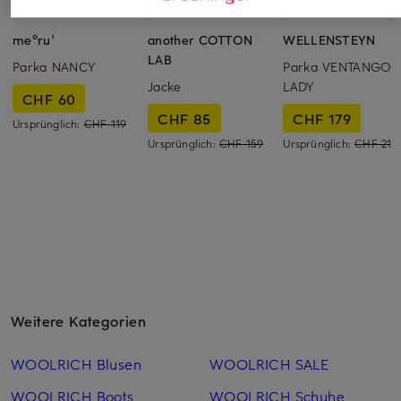
me°ru'
another COTTON
WELLENSTEYN
LAB
Parka NANCY
Parka VENTANGO
Jacke
LADY
CHF 60
CHF 85
CHF 179
Ursprünglich:
CHF 119
Ursprünglich:
CHF 159
Ursprünglich:
CHF 219
Weitere Kategorien
WOOLRICH Blusen
WOOLRICH SALE
WOOLRICH Boots
WOOLRICH Schuhe