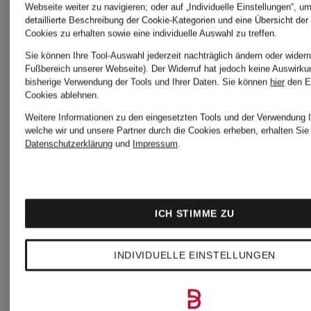
T-Shirt
T-Shirt
Webseite weiter zu navigieren; oder auf „Individuelle Einstellungen“, u
detaillierte Beschreibung der Cookie-Kategorien und eine Übersicht der
Cookies zu erhalten sowie eine individuelle Auswahl zu treffen.
GARM
RASMUS
Sie können Ihre Tool-Auswahl jederzeit nachträglich ändern oder widerr
Fußbereich unserer Webseite). Der Widerruf hat jedoch keine Auswirku
bisherige Verwendung der Tools und Ihrer Daten.
Sie können
hier
den E
UNISEX
UNISEX
Cookies ablehnen.
Weitere Informationen zu den eingesetzten Tools und der Verwendung I
welche wir und unsere Partner durch die Cookies erheben, erhalten Sie 
Datenschutzerklärung
und
Impressum
.
CHF 70
CHF 6
Ursprünglich:
Ursprünglic
ICH STIMME ZU
CHF 100
CHF 100
INDIVIDUELLE EINSTELLUNGEN