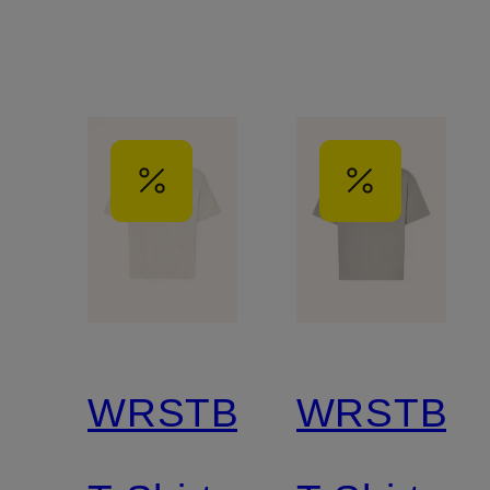
WRSTBHVR
WRSTBH