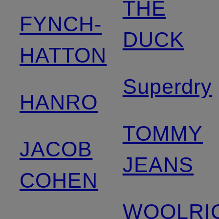
THE
FYNCH-
DUCK
HATTON
Superdry
HANRO
TOMMY
JACOB
JEANS
COHEN
WOOLRI