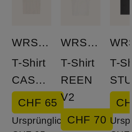
WRSTBHVR
WRSTBHVR
T-Shirt
T-Shirt
T-Sh
CASSIAN
REEN
V2
CHF 65
CH
CHF 70
Ursprünglich:
Ursp