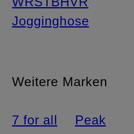
WRSTBHVR
Jogginghose
Weitere Marken
7 for all
Peak