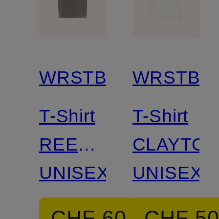
WRSTBHVR
WRSTBH
T-Shirt
T-Shirt
REEN
CLAYTO
V2
UNISEX
UNISEX
CHF 60
CHF 5