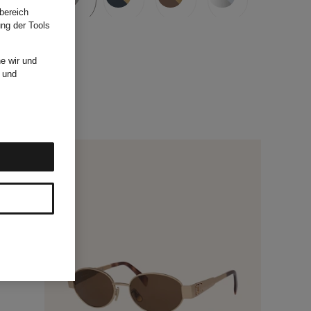
bereich
ung der Tools
e wir und
und