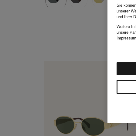
Sie können
unserer We
und Ihrer 
Weitere In
unsere Par
Impressu