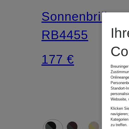
Sonnenbrille
Ih
RB4455
Co
177 €
Breuninger
Zustimmung
Onlineange
Personenbe
Standort-I
personalis
Webseite, 
Klicken Si
navigieren;
Kategorien
zu treffen.