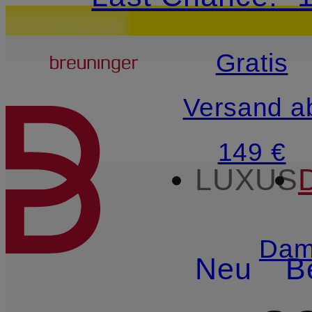
15€-Willkommensg
Breuninger
Gratis
ZUM HAUPTINHALT ÜBE
Versand a
149 €
LUXUS
Dam
Neu
B