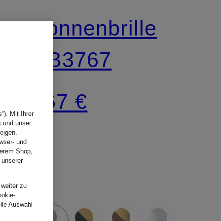
Sonnenbrille
RB3767
167 €
). Mit Ihrer
s und unser
eigen.
wser- und
nserem Shop,
 unserer
.
 weiter zu
ookie-
elle Auswahl