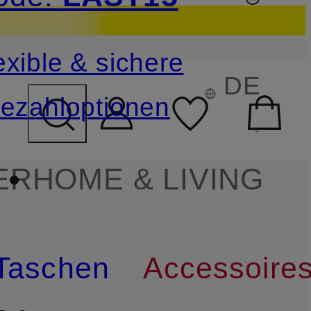
sichern
exible & sichere
FELD ÜBERSPRINGEN
DE
ezahloptionen
ER
HOME & LIVING
Taschen
Accessoire