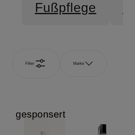
Fußpflege
H
Filter
Marke
gesponsert