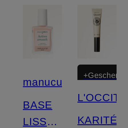
+Geschenk
manucurist
L'OCCIT
BASE
KARITÉ
LISSANTE