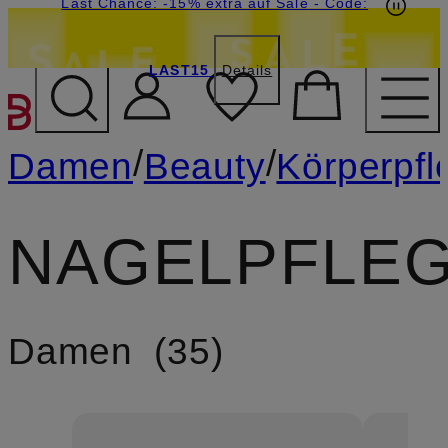
15€-Willkommensgutschein mit Beyond sichern
Last Chance: -15% extra auf Sale
- Code:
LAST15
Details
ZUM HAUPTINHALT ÜBE
/
/
Damen
Beauty
Körperpfl
NAGELPFLE
Damen
35