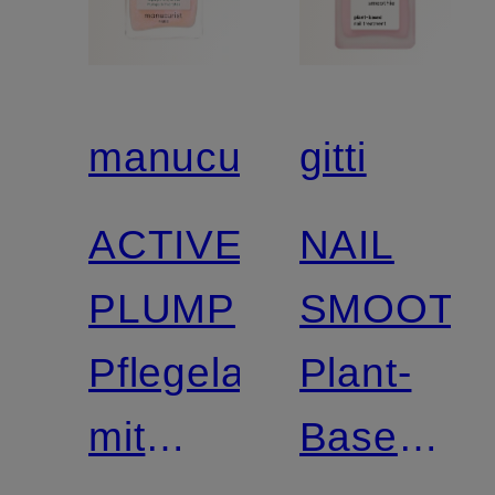
manucurist
gitti
ACTIVE
NAIL
PLUMP
SMOOTH
Pflegelack
Plant-
mit
Based