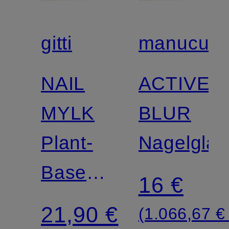
gitti
manucuris
NAIL
ACTIVE
MYLK
BLUR
Plant-
Nagelglätt
Based
16 €
Nail
21,90 €
(1.066,67 € 