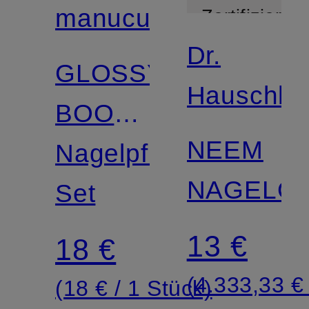
manucurist
Zertifiziert
Dr.
GLOSSY
Hauschka
BOOSTER
NEEM
DUO
Nagelpflege-
NAGELÖL
Set
13 €
18 €
(4.333,33 € 
(18 € / 1 Stück)