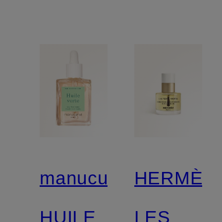
manucurist
HERMÈS
HUILE
LES