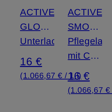
ACTIVE
ACTIVE
GLOW™
SMOOTH
BLUEBERRY
Unterlack
01
Pflegelac
mit CC
16 €
Polish-
16 €
(1.066,67 € / 1 l)
Effekt
(1.066,67 € 