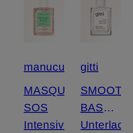
manucurist
gitti
MASQUE
SMOOTH
SOS
BASE
Intensiv-
COAT
Unterlack