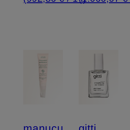
manucurist
gitti