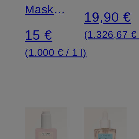
Maske
19,90 €
für die
15 €
(1.326,67 € 
Nacht
(1.000 € / 1 l)