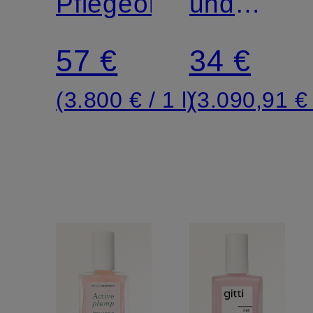
Pflegeöl
und
stärkende
57 €
34 €
Öl
(3.800 € / 1 l)
(3.090,91 € 