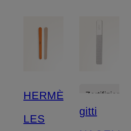
HERMÈS
Zertifiziert
gitti
LES