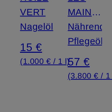
VERT
MAINS
Nagelöl
HERMÈS
Nährende
Pflegeöl
15 €
57 €
(1.000 € / 1 l)
(3.800 € / 1 