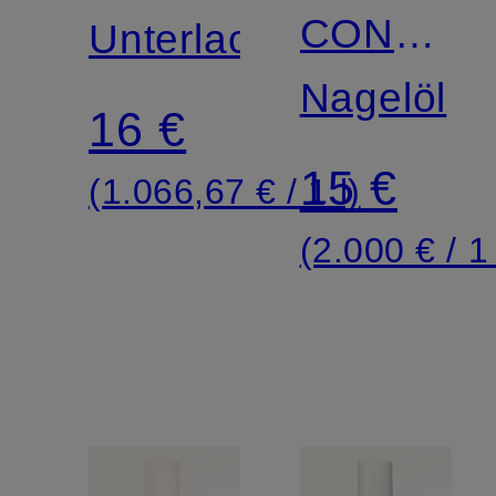
CONFOR
COAT
Unterlack
SHEA
Nagelöl
16 €
15 €
(1.066,67 € / 1 l)
(2.000 € / 1 