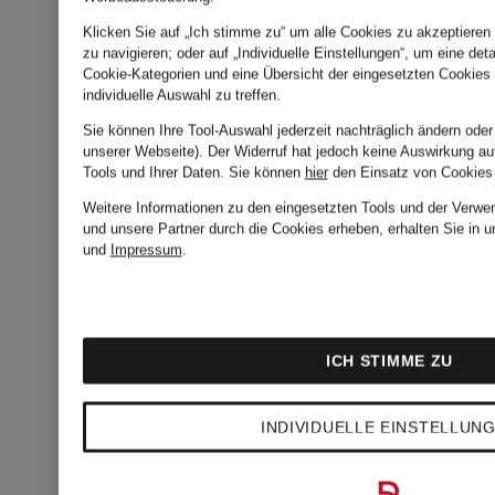
GOMMAG
Körperpeeling
Klicken Sie auf „Ich stimme zu“ um alle Cookies zu akzeptieren 
zu navigieren; oder auf „Individuelle Einstellungen“, um eine deta
EXFOLIA
Cookie-Kategorien und eine Übersicht der eingesetzten Cookies 
226
individuelle Auswahl zu treffen.
Sie können Ihre Tool-Auswahl jederzeit nachträglich ändern oder
PEAU
Körperpee
SPRUCE
Volumen:
unserer Webseite). Der Widerruf hat jedoch keine Auswirkung au
Tools und Ihrer Daten.
Sie können
hier
den Einsatz von Cookies
NEUVE
420 ml
Weitere Informationen zu den eingesetzten Tools und der Verwen
49,50 €
und unsere Partner durch die Cookies erheben, erhalten Sie in 
und
Impressum
.
(247,50 € / 1
47,99 €
(114,26 € / 1 kg)
ICH STIMME ZU
INDIVIDUELLE EINSTELLUN