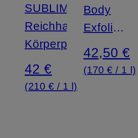
SUBLIME
Body
Reichhaltiges
Exfoliatin
Körperpeeling
Cream
42,50 €
42 €
(170 € / 1 l)
(210 € / 1 l)