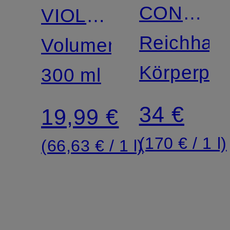
CONFOR
VIOLET
SHEA
Reichhalt
MUSE
Volumen:
Körperpee
300 ml
34 €
19,99 €
(170 € / 1 l)
(66,63 € / 1 l)