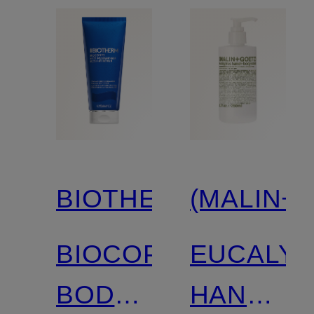
BIOTHERM
(MALIN+
BIOCOPRS
EUCALY
BODY
HAND