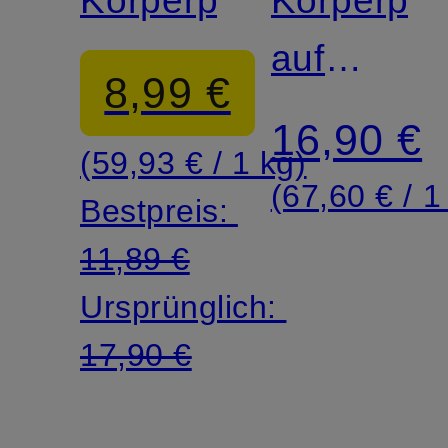
SESHEN
SAKURA
auf
8,99 €
Zuckerbas
16,90 €
(59,93 € / 1 kg)
(67,60 € / 1
Bestpreis:
11,89 €
Ursprünglich:
17,90 €