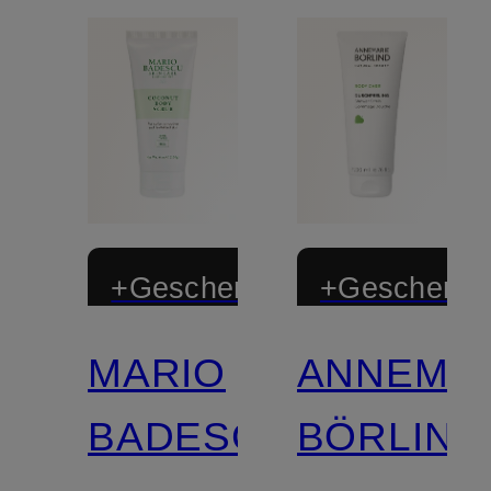
+Geschenk
+Geschenk
MARIO
ANNEMA
Zertifiziert
BADESCU
BÖRLIND