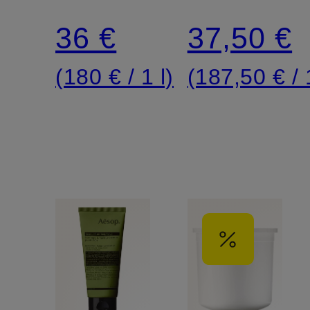
Scrub
Peeling
36 €
37,50 €
(180 € / 1 l)
(187,50 € / 1