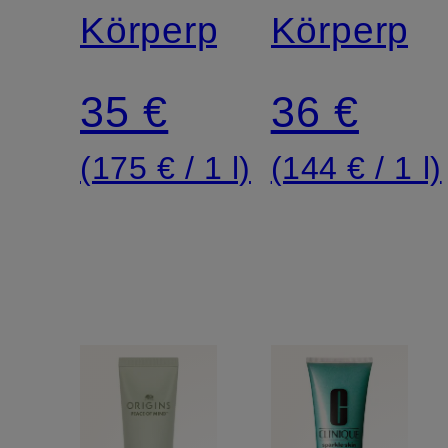
SCRUB
Körperpeeling
+
Körperpee
BODY
35 €
36 €
SCRUB
(175 € / 1 l)
(144 € / 1 l)