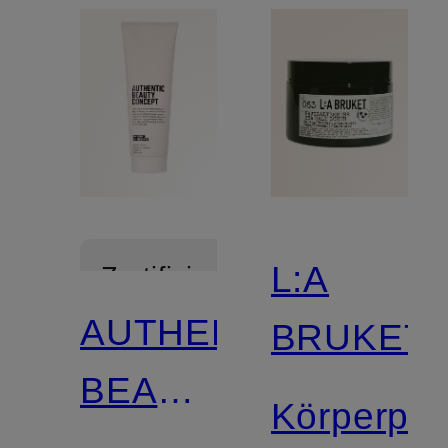
L:A
Zertifiziert
AUTHENTIC
BRUKET
BEAUTY
Körperpee