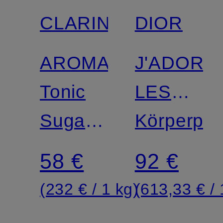
CLARINS
DIOR
Zertifiziert
AROMA
J'ADORE
Tonic
LES
Sugar
ADORAB
Körperpee
Polisher
58 €
92 €
Körperpeeling
(232 € / 1 kg)
(613,33 € / 1