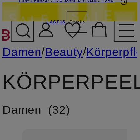
15€-Willkommensgutschein mit Beyond sichern
Last Chance: -15% extra auf Sale
- Code:
LAST15
Details
ZUM HAUPTINHALT ÜBE
/
/
Damen
Beauty
Körperpfl
KÖRPERPEE
Damen
32