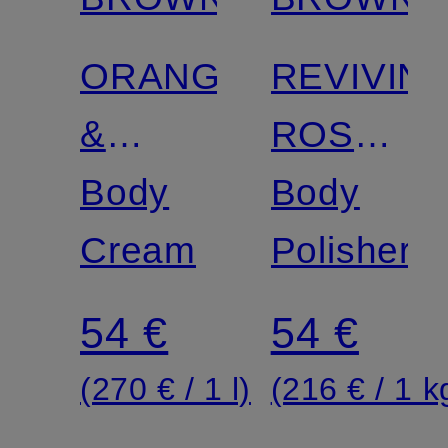
ORANGE
REVIVIN
&
ROSEMA
BERGAMOT
Body
REFILLA
Body
REFILLABLE
Cream
Polisher
54 €
54 €
(270 € / 1 l)
(216 € / 1 k